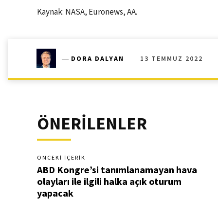
Kaynak: NASA, Euronews, AA.
13 TEMMUZ 2022
―
DORA DALYAN
ÖNERİLENLER
ÖNCEKI İÇERIK
ABD Kongre’si tanımlanamayan hava
olayları ile ilgili halka açık oturum
yapacak