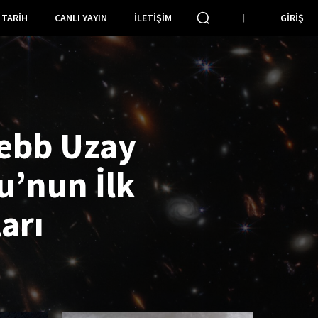
TARIH
CANLI YAYIN
İLETIŞIM
GIRIŞ
ebb Uzay
u’nun İlk
arı