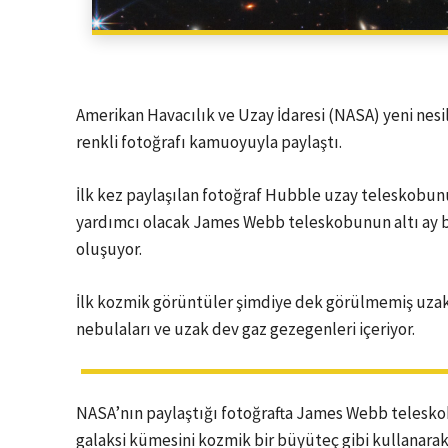
Amerikan Havacılık ve Uzay İdaresi (NASA) yeni ne
renkli fotoğrafı kamuoyuyla paylaştı.
İlk kez paylaşılan fotoğraf Hubble uzay teleskobunun
yardımcı olacak James Webb teleskobunun altı ay b
oluşuyor.
İlk kozmik görüntüler şimdiye dek görülmemiş uzak g
nebulaları ve uzak dev gaz gezegenleri içeriyor.
NASA’nın paylaştığı fotoğrafta James Webb teleskob
galaksi kümesini kozmik bir büyüteç gibi kullanarak