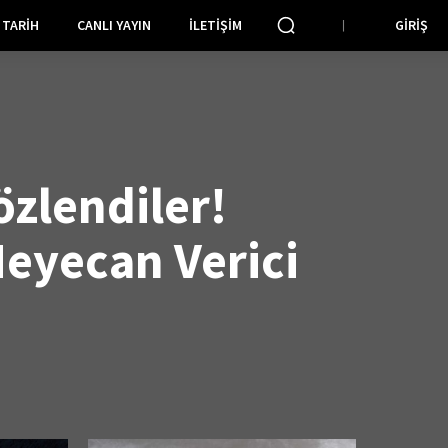
TARIH
CANLI YAYIN
İLETIŞIM
GIRIŞ
özlendiler!
eyecan Verici