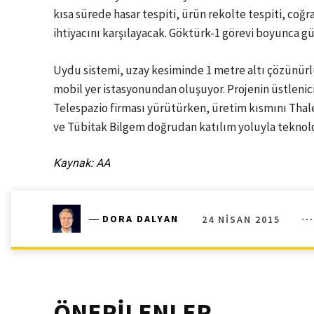
kısa sürede hasar tespiti, ürün rekolte tespiti, coğra
ihtiyacını karşılayacak. Göktürk-1 görevi boyunca 
Uydu sistemi, uzay kesiminde 1 metre altı çözünürlü
mobil yer istasyonundan oluşuyor. Projenin üstlenic
Telespazio firması yürütürken, üretim kısmını Thale
ve Tübitak Bilgem doğrudan katılım yoluyla teknoloj
Kaynak: AA
24 NISAN 2015
―
DORA DALYAN
ÖNERİLENLER