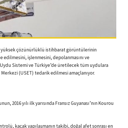
ğı yüksek çözünürlüklü istihbarat görüntülerinin
de edilmesini, işlenmesini, depolanmasını ve
 Uydu Sistemi ve Türkiye’de üretilecek tüm uydulara
 Merkezi (USET) tedarik edilmesi amaçlanıyor.
un, 2016 yılı ilk yarısında Fransız Guyanası’nın Kourou
trolü, kaçak yapılaşmanın takibi, doğal afet sonrası en