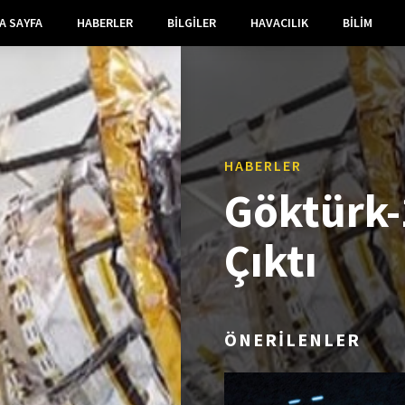
A SAYFA
HABERLER
BILGILER
HAVACILIK
BILIM
HABERLER
Göktürk-
Çıktı
ÖNERİLENLER