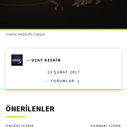
Credits: NASA/JPL-Caltech
―
UZAY KESKIN
23 ŞUBAT 2017
YORUMLAR
1
ÖNERİLENLER
ÖNCEKI İÇERIK
SONRAKI İÇERIK