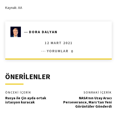
Kaynak: AA
―
DORA DALYAN
12 MART 2021
YORUMLAR
0
ÖNERİLENLER
ÖNCEKI İÇERIK
SONRAKI İÇERIK
Rusya ile Çin ayda ortak
NASA’nın Uzay Aracı
istasyon kuracak
Perseverance, Mars’tan Yeni
Görüntüler Gönderdi