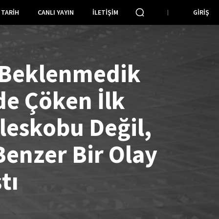
TARIH
CANLI YAYIN
İLETIŞIM
GIRIŞ
 Beklenmedik
de Çöken İlk
leskobu Değil,
Benzer Bir Olay
tı