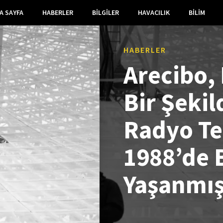
A SAYFA
HABERLER
BILGILER
HAVACILIK
BILIM
HABERLER
Arecibo,
Bir Şekil
Radyo Te
1988’de 
Yaşanmış