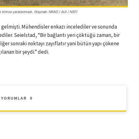
ak kimse yaralanmadı. (Kaynak: NRAO / AUI / NSF)
gelmişti. Mühendisler enkazı incelediler ve sonunda
diler. Seielstad, “Bir bağlantı yeri çöktüğü zaman, bir
diğer sonraki noktayı zayıflatır yani bütün yapı çökene
ılanan bir şeydi.” dedi.
YORUMLAR
0