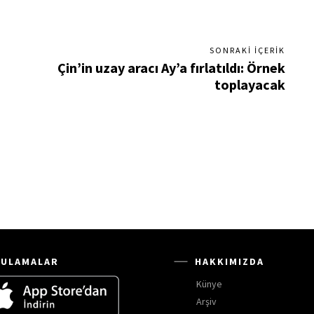
SONRAKI İÇERIK
Çin’in uzay aracı Ay’a fırlatıldı: Örnek
toplayacak
ULAMALAR
HAKKIMIZDA
Künye
Arşiv