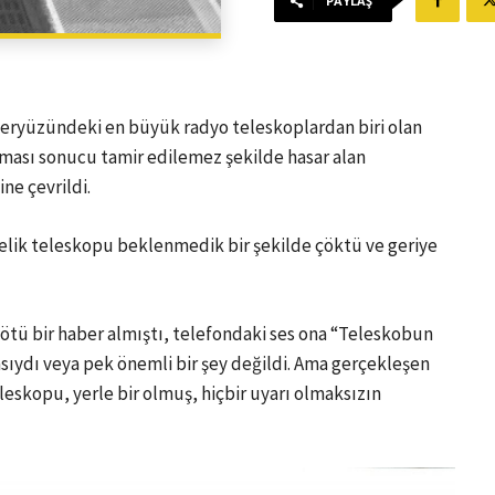
PAYLAŞ
yeryüzündeki en büyük radyo teleskoplardan biri olan
pması sonucu tamir edilemez şekilde hasar alan
ne çevrildi.
elik teleskopu beklenmedik bir şekilde çöktü ve geriye
tü bir haber almıştı, telefondaki ses ona “Teleskobun
zasıydı veya pek önemli bir şey değildi. Ama gerçekleşen
eskopu, yerle bir olmuş, hiçbir uyarı olmaksızın