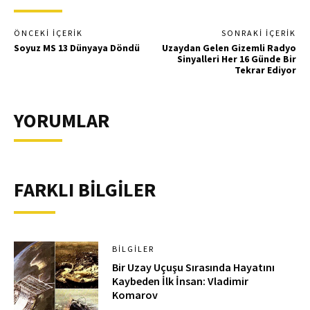
ÖNCEKI İÇERIK
SONRAKI İÇERIK
Soyuz MS 13 Dünyaya Döndü
Uzaydan Gelen Gizemli Radyo
Sinyalleri Her 16 Günde Bir
Tekrar Ediyor
YORUMLAR
FARKLI BİLGİLER
BILGILER
Bir Uzay Uçuşu Sırasında Hayatını
Kaybeden İlk İnsan: Vladimir
Komarov