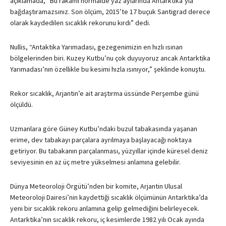
açıklamada, “Bu rakamı normalde yaz aylarında Antarktika’yla
bağdaştıramazsınız. Son ölçüm, 2015’te 17 buçuk Santigrad derece
olarak kaydedilen sıcaklık rekorunu kırdı” dedi.
Nullis, “Antaktika Yarımadası, gezegenimizin en hızlı ısınan
bölgelerinden biri. Kuzey Kutbu’nu çok duyuyoruz ancak Antarktika
Yarımadası’nın özellikle bu kesimi hızla ısınıyor,” şeklinde konuştu.
Rekor sıcaklık, Arjantin’e ait araştırma üssünde Perşembe günü
ölçüldü.
Uzmanlara göre Güney Kutbu’ndaki buzul tabakasında yaşanan
erime, dev tabakayı parçalara ayrılmaya başlayacağı noktaya
getiriyor. Bu tabakanın parçalanması, yüzyıllar içinde küresel deniz
seviyesinin en az üç metre yükselmesi anlamına gelebilir.
Dünya Meteoroloji Örgütü’nden bir komite, Arjantin Ulusal
Meteoroloji Dairesi’nin kaydettiği sıcaklık ölçümünün Antarktika’da
yeni bir sıcaklık rekoru anlamına gelip gelmediğini belirleyecek.
Antarktika’nın sıcaklık rekoru, iç kesimlerde 1982 yılı Ocak ayında