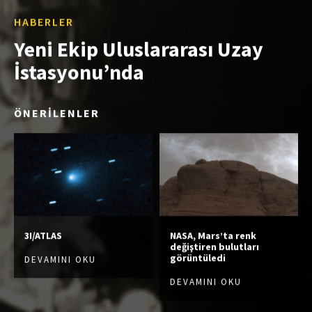
HABERLER
Yeni Ekip Uluslararası Uzay
İstasyonu’nda
ÖNERİLENLER
3I/ATLAS
NASA, Mars’ta renk
değiştiren bulutları
görüntüledi
DEVAMINI OKU
DEVAMINI OKU