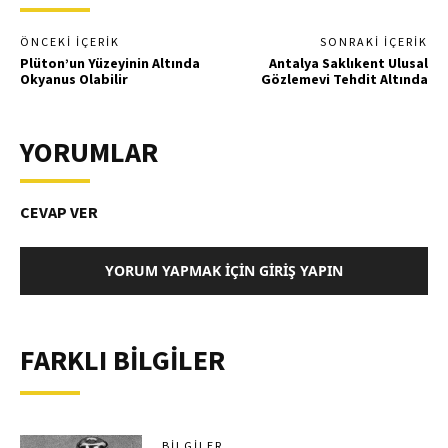
ÖNCEKI İÇERIK
SONRAKI İÇERIK
Plüton’un Yüzeyinin Altında
Antalya Saklıkent Ulusal
Okyanus Olabilir
Gözlemevi Tehdit Altında
YORUMLAR
CEVAP VER
YORUM YAPMAK İÇIN GIRIŞ YAPIN
FARKLI BİLGİLER
BILGILER