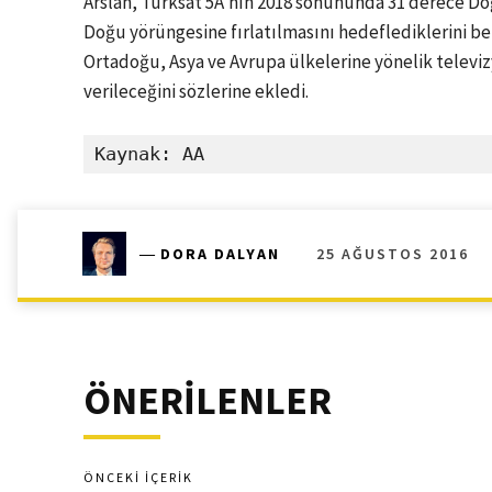
Arslan, Türksat 5A’nın 2018 sonununda 31 derece Do
Doğu yörüngesine fırlatılmasını hedeflediklerini be
Ortadoğu, Asya ve Avrupa ülkelerine yönelik televiz
verileceğini sözlerine ekledi.
Kaynak: AA
25 AĞUSTOS 2016
―
DORA DALYAN
ÖNERİLENLER
ÖNCEKI İÇERIK