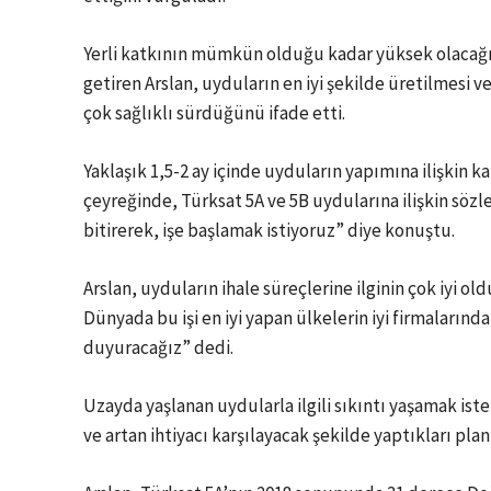
Yerli katkının mümkün olduğu kadar yüksek olacağı
getiren Arslan, uyduların en iyi şekilde üretilmesi v
çok sağlıklı sürdüğünü ifade etti.
Yaklaşık 1,5-2 ay içinde uyduların yapımına ilişkin k
çeyreğinde, Türksat 5A ve 5B uydularına ilişkin söz
bitirerek, işe başlamak istiyoruz” diye konuştu.
Arslan, uyduların ihale süreçlerine ilginin çok iyi ol
Dünyada bu işi en iyi yapan ülkelerin iyi firmalarında
duyuracağız” dedi.
Uzayda yaşlanan uydularla ilgili sıkıntı yaşamak is
ve artan ihtiyacı karşılayacak şekilde yaptıkları pla