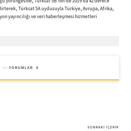
ğu yörüngesine, Türksat 5B’nin ise 2019’da 42 derece
lirterek, Türksat 5A uydusuyla Türkiye, Avrupa, Afrika,
yon yayıncılığı ve veri haberleşmesi hizmetleri
YORUMLAR
0
SONRAKI İÇERIK