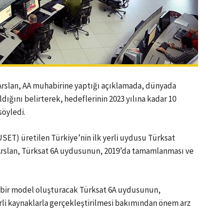
Arslan, AA muhabirine yaptığı açıklamada, dünyada
ldığını belirterek, hedeflerinin 2023 yılına kadar 10
söyledi.
SET) üretilen Türkiye’nin ilk yerli uydusu Türksat
Arslan, Türksat 6A uydusunun, 2019’da tamamlanması ve
 de bir model oluşturacak Türksat 6A uydusunun,
yerli kaynaklarla gerçekleştirilmesi bakımından önem arz