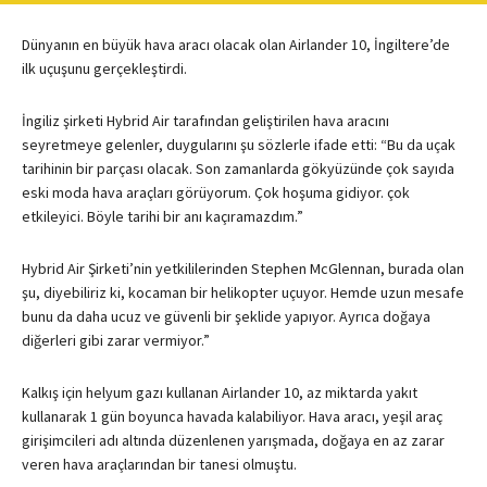
Dünyanın en büyük hava aracı olacak olan Airlander 10, İngiltere’de
ilk uçuşunu gerçekleştirdi.
İngiliz şirketi Hybrid Air tarafından geliştirilen hava aracını
seyretmeye gelenler, duygularını şu sözlerle ifade etti: “Bu da uçak
tarihinin bir parçası olacak. Son zamanlarda gökyüzünde çok sayıda
eski moda hava araçları görüyorum. Çok hoşuma gidiyor. çok
etkileyici. Böyle tarihi bir anı kaçıramazdım.”
Hybrid Air Şirketi’nin yetkililerinden Stephen McGlennan, burada olan
şu, diyebiliriz ki, kocaman bir helikopter uçuyor. Hemde uzun mesafe
bunu da daha ucuz ve güvenli bir şeklide yapıyor. Ayrıca doğaya
diğerleri gibi zarar vermiyor.”
Kalkış için helyum gazı kullanan Airlander 10, az miktarda yakıt
kullanarak 1 gün boyunca havada kalabiliyor. Hava aracı, yeşil araç
girişimcileri adı altında düzenlenen yarışmada, doğaya en az zarar
veren hava araçlarından bir tanesi olmuştu.