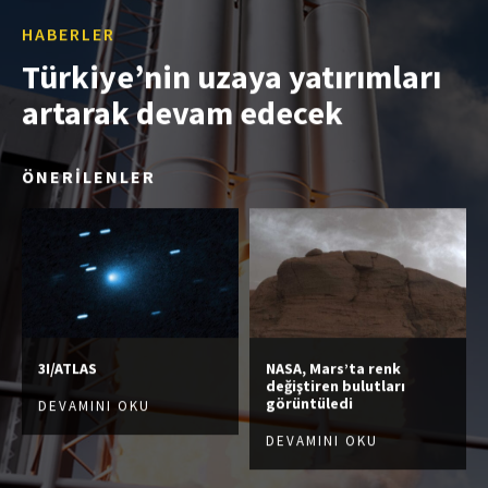
HABERLER
Türkiye’nin uzaya yatırımları
artarak devam edecek
ÖNERİLENLER
3I/ATLAS
NASA, Mars’ta renk
değiştiren bulutları
görüntüledi
DEVAMINI OKU
DEVAMINI OKU