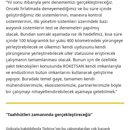
“Yıl sonu itibarıyla yeni denememizi gerçekleştireceğiz.
Önceki fırlatmada deneyemediğimiz ve bu süre içinde
geliştirdiğimiz itki sistemlerinin, manevra kontrol
sistemlerinin, itki yönetim sistemleri üzerindeki bazı
aviyonik sistemlerin test ve denemeleri yapılmış
olacak. Bundan sonraki aşamada ise ilk hedefimiz, kısa süre
içinde 100 kilogramlık bir yükü 400 kilometredeki yörüngeye
yerleştirebilecek ve ülkemizi ‘kendi uydusunu kendi
yörüngesine yerleştirebilecek ülke’ statüsüne eriştirecek
çalışmanın tamamlanması olacak. Bunun için de özellikle
yakıt teknolojileri konusunda ROKETSAN kendi imkanlarıyla
ve endüstrinin bütün imkanlarını kullanarak geliştirme
yapıyor. Buradaki temel gaye, tamamen kendi
mühendislerimizle, ekosistemimizle, partnerlerimizle böyle
bir çalışmayı nihayetlendirebilecek aşamaya gelebilmek.”
“Taahhütleri zamanında gerçekleştireceğiz”
Gidişata bakıldığında Türkiye’nin bu çalışmalardan çok başarılı