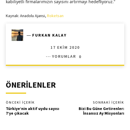
kabiliyetli firmalarımızın sayısını artırmayı hedefliyoruz.”
Kaynak: Anadolu Ajansi,
Roketsan
―
FURKAN KALAY
17 EKIM 2020
YORUMLAR
0
ÖNERİLENLER
ÖNCEKI İÇERIK
SONRAKI İÇERIK
Türkiye’nin aktif uydu sayısı
Bizi Bu Güne Getirenler:
7’ye çıkacak
İnsansız Ay Misyonları