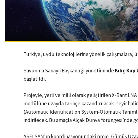
Türkiye, uydu teknolojilerine yönelik çalışmalara, üniv
Savunma Sanayii Başkanlığı yönetiminde
Kılıç Küp
başlatıldı.
Projeyle, yerli ve milli olarak geliştirilen X-Bant 
modülüne uzayda tarihçe kazandırılacak, seyir halin
(Automatic Identification System-Otomatik Tanımla
indirilecek. Bu amaçla Alçak Dünya Yörüngesi’nde gö
ASELSAN’ın koordinasyonundaki proje, Gümüş Uza