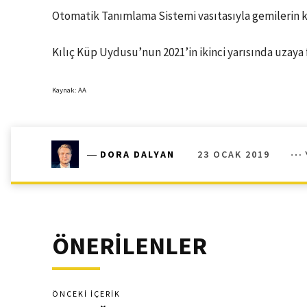
Otomatik Tanımlama Sistemi vasıtasıyla gemilerin ko
Kılıç Küp Uydusu’nun 2021’in ikinci yarısında uzaya f
Kaynak: AA
23 OCAK 2019
―
DORA DALYAN
ÖNERİLENLER
ÖNCEKI İÇERIK