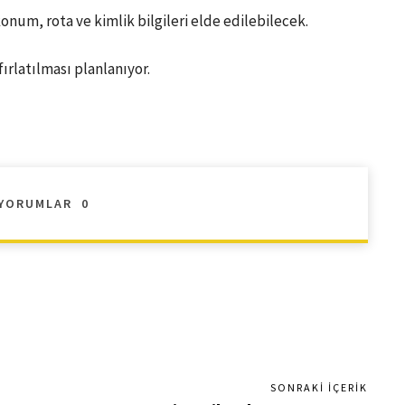
num, rota ve kimlik bilgileri elde edilebilecek.
ırlatılması planlanıyor.
YORUMLAR
0
SONRAKI İÇERIK