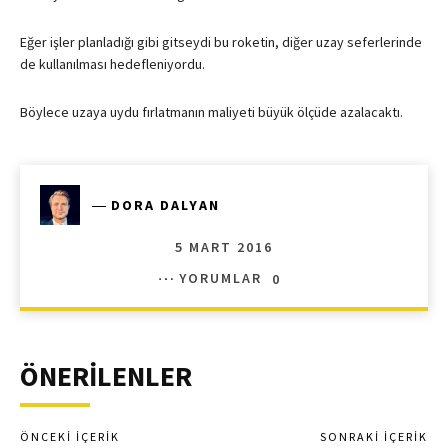
Eğer işler planladığı gibi gitseydi bu roketin, diğer uzay seferlerinde
de kullanılması hedefleniyordu.
Böylece uzaya uydu fırlatmanın maliyeti büyük ölçüde azalacaktı.
―
DORA DALYAN
5 MART 2016
YORUMLAR
0
ÖNERİLENLER
ÖNCEKI İÇERIK
SONRAKI İÇERIK