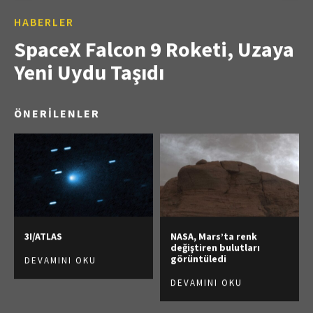
HABERLER
SpaceX Falcon 9 Roketi, Uzaya
Yeni Uydu Taşıdı
ÖNERİLENLER
3I/ATLAS
NASA, Mars’ta renk
değiştiren bulutları
görüntüledi
DEVAMINI OKU
DEVAMINI OKU