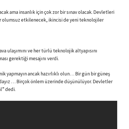
ak ama insanlık için çok zor bir sınav olacak. Devletleri
er olumsuz etkilenecek, ikincisi de yeni teknolojiler
ava ulaşımını ve her türlü teknolojik altyapısını
ması gerektiği mesajını verdi.
Panik yapmayın ancak hazırlıklı olun… Bir gün bir güneş
undayız … Birçok önlem üzerinde düşünülüyor. Devletler
l” dedi.