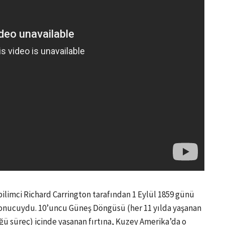
 bilimci Richard Carrington tarafından 1 Eylül 1859 günü
 sonucuydu. 10’uncu Güneş Döngüsü (her 11 yılda yaşanan
ğü süreç) içinde yaşanan fırtına, Kuzey Amerika’da o