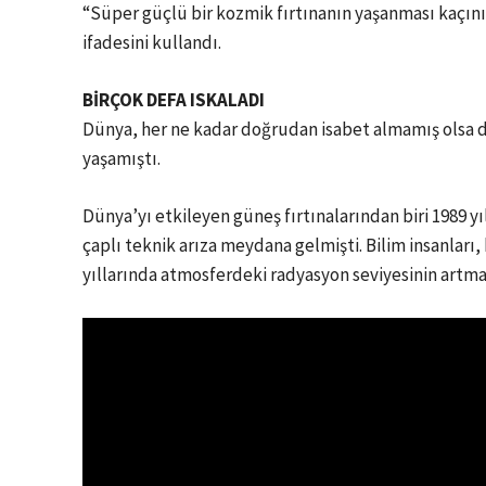
“Süper güçlü bir kozmik fırtınanın yaşanması kaçın
ifadesini kullandı.
BİRÇOK DEFA ISKALADI
Dünya, her ne kadar doğrudan isabet almamış olsa d
yaşamıştı.
Dünya’yı etkileyen güneş fırtınalarından biri 1989 
çaplı teknik arıza meydana gelmişti. Bilim insanları,
yıllarında atmosferdeki radyasyon seviyesinin artm