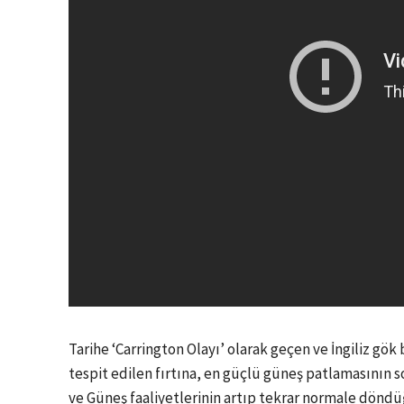
Tarihe ‘Carrington Olayı’ olarak geçen ve İngiliz gök
tespit edilen fırtına, en güçlü güneş patlamasının
ve Güneş faaliyetlerinin artıp tekrar normale döndü