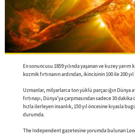
En sonuncusu 1859 yılında yaşanan ve kuzey yarım kür
kozmik fırtınanın ardından, ikincisinin 100 ile 200 yı
Uzmanlar, milyarlarca ton yüklü parçacığın Dünya at
fırtınayı, Dünya’ya çarpmasından sadece 30 dakika ö
hızla ilerleyen insanlık, 150 yıl öncesine kıyasla bu
durumda.
The Independent gazetesine yorumda bulunan Londr