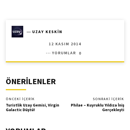
―
UZAY KESKIN
12 KASIM 2014
YORUMLAR
0
ÖNERİLENLER
ÖNCEKI İÇERIK
SONRAKI İÇERIK
Turistlik Uzay Gemisi, Virgin
Philae – Kuyruklu Yıldıza İniş
Galactic Düştü!
Gerçekleşti