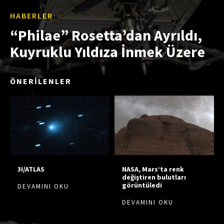
HABERLER
“Philae” Rosetta’dan Ayrıldı,
Kuyruklu Yıldıza İnmek Üzere
ÖNERİLENLER
3I/ATLAS
NASA, Mars’ta renk
değiştiren bulutları
görüntüledi
DEVAMINI OKU
DEVAMINI OKU