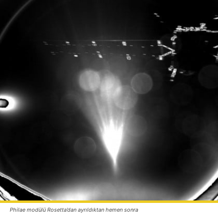
Philae modülü Rosetta’dan ayrıldıktan hemen sonra