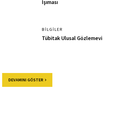
Işıması
BILGILER
Tübitak Ulusal Gözlemevi
DEVAMINI GÖSTER