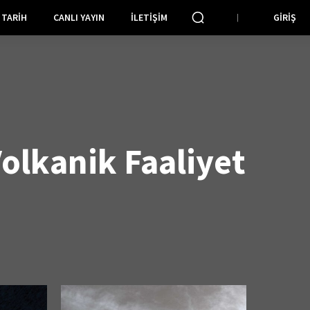
TARIH
CANLI YAYIN
İLETIŞIM
GIRIŞ
olkanik Faaliyet