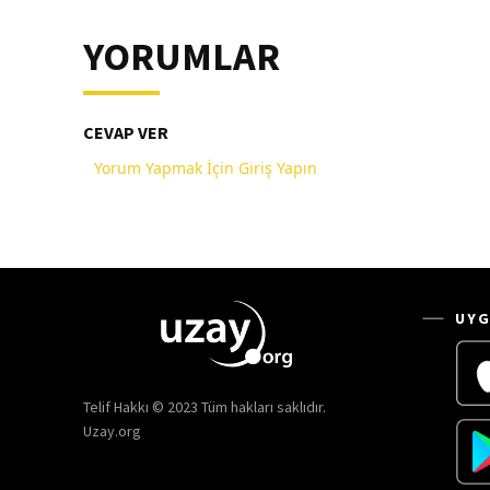
YORUMLAR
CEVAP VER
Yorum Yapmak İçin Giriş Yapın
UYG
Telif Hakkı © 2023 Tüm hakları saklıdır.
Uzay.org