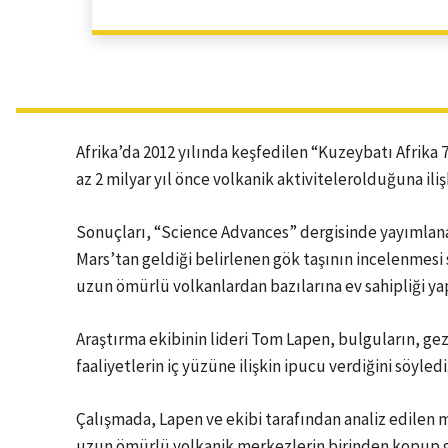
Afrika’da 2012 yılında keşfedilen “Kuzeybatı Afrika 
az 2 milyar yıl önce volkanik aktivitelerolduğuna iliş
Sonuçları, “Science Advances” dergisinde yayımlan
Mars’tan geldiği belirlenen gök taşının incelenmes
uzun ömürlü volkanlardan bazılarına ev sahipliği yap
Araştırma ekibinin lideri Tom Lapen, bulguların, ge
faaliyetlerin iç yüzüne ilişkin ipucu verdiğini söyledi
Çalışmada, Lapen ve ekibi tarafından analiz edilen 
uzun ömürlü volkanik merkezlerin birinden kopup ge