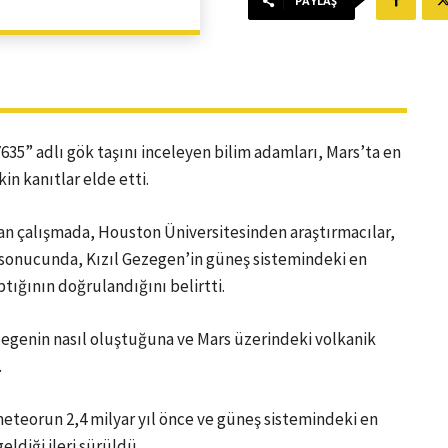
PAYLAŞ
7635” adlı gök taşını inceleyen bilim adamları, Mars’ta en
kin kanıtlar elde etti.
an çalışmada, Houston Üniversitesinden araştırmacılar,
i sonucunda, Kızıl Gezegen’in güneş sistemindeki en
tığının doğrulandığını belirtti.
zegenin nasıl oluştuğuna ve Mars üzerindeki volkanik
.
meteorun 2,4 milyar yıl önce ve güneş sistemindeki en
ldiği ileri sürüldü.