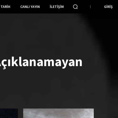
TARIH
CANLI YAYIN
İLETIŞIM
GIRIŞ
Açıklanamayan