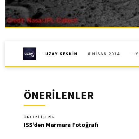
8 NISAN 2014
Y
―
UZAY KESKIN
ÖNERİLENLER
ÖNCEKI İÇERIK
ISS’den Marmara Fotoğrafı