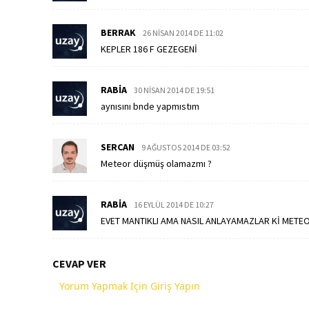
BERRAK
26 NISAN 2014 DE 11:02
KEPLER 186 F GEZEGENİ
RABIA
30 NISAN 2014 DE 19:51
aynısını bnde yapmıstım
SERCAN
9 AĞUSTOS 2014 DE 03:52
Meteor düşmüş olamazmı ?
RABIA
16 EYLÜL 2014 DE 10:27
EVET MANTIKLI AMA NASIL ANLAYAMAZLAR Kİ METE
CEVAP VER
Yorum Yapmak İçin Giriş Yapın