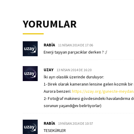
YORUMLAR
RABIA
11 NISAN 2014 DE 17:06
Enerji taşıyan parçacıklar derken ? :/
UZAY
13 NISAN 2014 DE 16:20
İki ayrı olasılık üzerinde duruluyor:
1- Direk olarak kameranın lensine gelen kozmik bir
Aurora benzeri:
https://uzay.org/guneste-meydana
2- Fotoğraf makinesi gövdesindeki havalandırma del
sorunun yaşandığını belirtiyorlar)
RABIA
19 NISAN 2014 DE 10:57
TESEKÜRLER