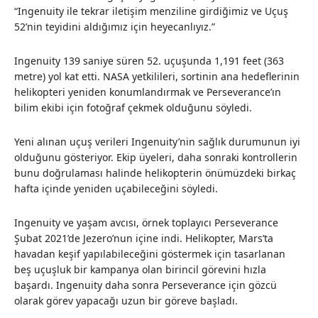
“Ingenuity ile tekrar iletişim menziline girdiğimiz ve Uçuş
52’nin teyidini aldığımız için heyecanlıyız.”
Ingenuity 139 saniye süren 52. uçuşunda 1,191 feet (363
metre) yol kat etti. NASA yetkilileri, sortinin ana hedeflerinin
helikopteri yeniden konumlandırmak ve Perseverance’ın
bilim ekibi için fotoğraf çekmek olduğunu söyledi.
Yeni alınan uçuş verileri Ingenuity’nin sağlık durumunun iyi
olduğunu gösteriyor. Ekip üyeleri, daha sonraki kontrollerin
bunu doğrulaması halinde helikopterin önümüzdeki birkaç
hafta içinde yeniden uçabileceğini söyledi.
Ingenuity ve yaşam avcısı, örnek toplayıcı Perseverance
Şubat 2021’de Jezero’nun içine indi. Helikopter, Mars’ta
havadan keşif yapılabileceğini göstermek için tasarlanan
beş uçuşluk bir kampanya olan birincil görevini hızla
başardı. Ingenuity daha sonra Perseverance için gözcü
olarak görev yapacağı uzun bir göreve başladı.