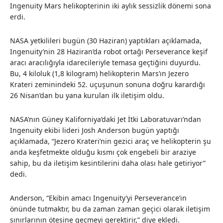
Ingenuity Mars helikopterinin iki aylık sessizlik dönemi sona
erdi.
NASA yetkilileri bugün (30 Haziran) yaptıkları açıklamada,
Ingenuity’nin 28 Haziran’da robot ortağı Perseverance keşif
aracı aracılığıyla idarecileriyle temasa geçtiğini duyurdu.
Bu, 4 kiloluk (1,8 kilogram) helikopterin Mars’ın Jezero
Krateri zeminindeki 52. uçuşunun sonuna doğru karardığı
26 Nisan’dan bu yana kurulan ilk iletişim oldu.
NASA’nın Güney Kaliforniya’daki Jet İtki Laboratuvarı’ndan
Ingenuity ekibi lideri Josh Anderson bugün yaptığı
açıklamada, “Jezero Krateri’nin gezici araç ve helikopterin şu
anda keşfetmekte olduğu kısmı çok engebeli bir araziye
sahip, bu da iletişim kesintilerini daha olası hale getiriyor”
dedi.
Anderson, “Ekibin amacı Ingenuity’yi Perseverance’ın
önünde tutmaktır, bu da zaman zaman geçici olarak iletişim
sınırlarının ötesine geçmeyi gerektirir,” diye ekledi.