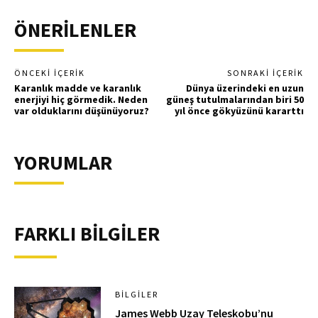
ÖNERİLENLER
ÖNCEKI İÇERIK
SONRAKI İÇERIK
Karanlık madde ve karanlık
Dünya üzerindeki en uzun
enerjiyi hiç görmedik. Neden
güneş tutulmalarından biri 50
var olduklarını düşünüyoruz?
yıl önce gökyüzünü kararttı
YORUMLAR
FARKLI BİLGİLER
BILGILER
James Webb Uzay Teleskobu’nu