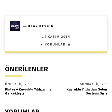
―
UZAY KESKIN
14 KASIM 2014
YORUMLAR
0
ÖNERİLENLER
ÖNCEKI İÇERIK
SONRAKI İÇERIK
Philae – Kuyruklu Yıldıza İniş
Kuyruklu Yıldızdan Gelen
Gerçekleşti
Seslerin Sırrı
YORUMLAR