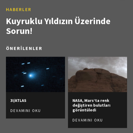
HABERLER
Kuyruklu Yıldızın Üzerinde
Sorun!
ÖNERİLENLER
3I/ATLAS
NASA, Mars’ta renk
değiştiren bulutları
görüntüledi
DEVAMINI OKU
DEVAMINI OKU