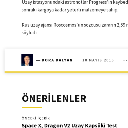
Uzay istasyonundaki astronotlar Progress’in kaybedi
sonraki kargoya kadar yeterli malzemeye sahip.
Rus uzay ajansı Roscosmos’un sözcüsü zararın 2,59 m
söyledi.
10 MAYIS 2015
―
DORA DALYAN
ÖNERİLENLER
ÖNCEKI İÇERIK
Space X, Dragon V2 Uzay Kapsülü Test