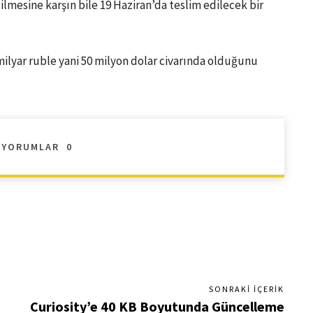
lmesine karşın bile 19 Haziran’da teslim edilecek bir
ilyar ruble yani 50 milyon dolar civarında olduğunu
YORUMLAR
0
SONRAKI İÇERIK
Curiosity’e 40 KB Boyutunda Güncelleme