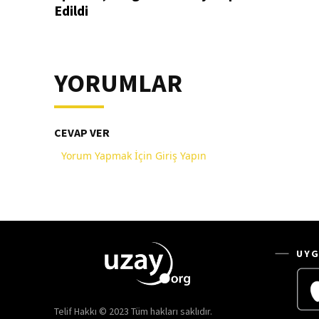
Edildi
YORUMLAR
CEVAP VER
Yorum Yapmak İçin Giriş Yapın
UYG
Telif Hakkı © 2023 Tüm hakları saklıdır.