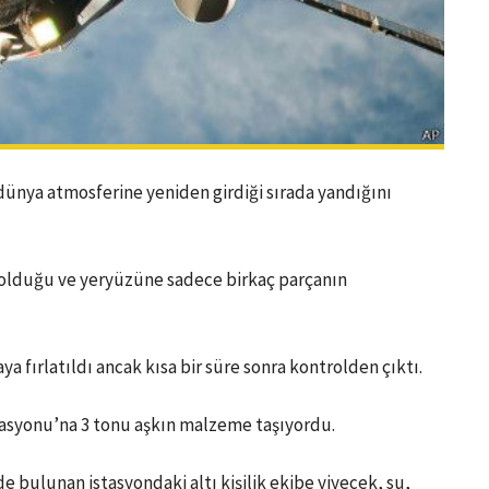
 dünya atmosferine yeniden girdiği sırada yandığını
olduğu ve yeryüzüne sadece birkaç parçanın
a fırlatıldı ancak kısa bir süre sonra kontrolden çıktı.
stasyonu’na 3 tonu aşkın malzeme taşıyordu.
bulunan istasyondaki altı kişilik ekibe yiyecek, su,