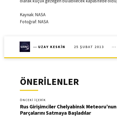
olarak küçük gezegen bulabilecek kapasitede olduğu
Kaynak: NASA
Fotoğraf: NASA
25 ŞUBAT 2013
―
UZAY KESKIN
ÖNERİLENLER
ÖNCEKI İÇERIK
Rus Girişimciler Chelyabinsk Meteoru’nun
Parçalarını Satmaya Başladılar