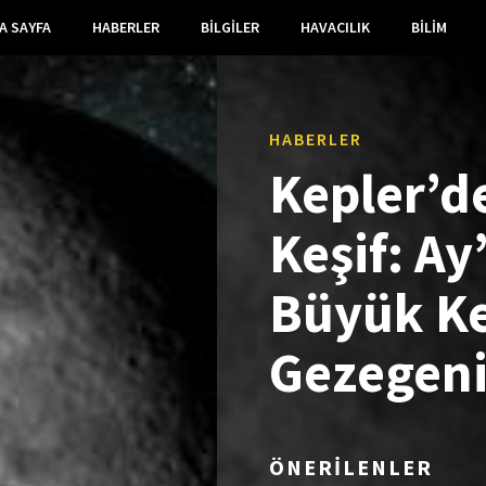
A SAYFA
HABERLER
BILGILER
HAVACILIK
BILIM
HABERLER
Kepler’d
Keşif: Ay
Büyük Ke
Gezegen
ÖNERİLENLER