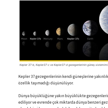
Kepler 37-b, Kepler37-c ve Kepler37-d gezegenlerinin güneş sistemimiz
Kepler 37 gezegenlerinin kendi güneşlerine yakınlıkl
özellik taşımadığı düşünülüyor.
Dünya büyüklüğüne yakın büyüklükte gezegenlerin
ediliyor ve evrende çok miktarda dünya benzeri ge