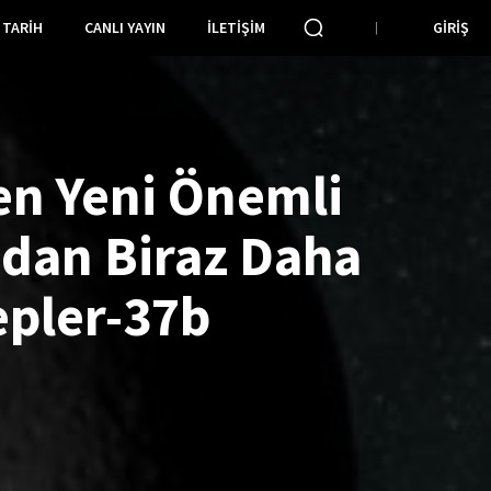
TARIH
CANLI YAYIN
İLETIŞIM
GIRIŞ
en Yeni Önemli
’dan Biraz Daha
pler-37b
i