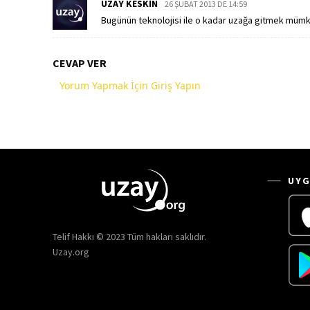
UZAY KESKIN
26 ŞUBAT 2013 DE 14:59
Bugünün teknolojisi ile o kadar uzağa gitmek mümk
CEVAP VER
Yorum Yapmak İçin Giriş Yapın
UYG
Telif Hakkı © 2023 Tüm hakları saklıdır.
Uzay.org