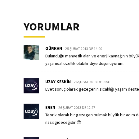
YORUMLAR
GÜRKAN
25 ŞUBAT 2013 DE 14:00
Bulunduğu manyetik alan ve enerji kaynağının büyü
yaşamsal özellik olabilir diye düşünüyorum.
UZAY KESKIN
26 ŞUBAT 2013 DE 05:41
Evet sonuç olarak gezegenin sıcaklığı yaşam deste
EREN
26 ŞUBAT 2013 DE 12:27
Teorik olarak bir gezegen bulmak büyük bir adım d
nasıl gideceğidir 🙂