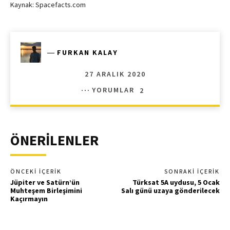
Kaynak: Spacefacts.com
―
FURKAN KALAY
27 ARALIK 2020
YORUMLAR
2
ÖNERİLENLER
ÖNCEKI İÇERIK
SONRAKI İÇERIK
Jüpiter ve Satürn’ün
Türksat 5A uydusu, 5 Ocak
Muhteşem Birleşimini
Salı günü uzaya gönderilecek
Kaçırmayın