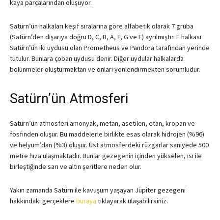
kaya parçalarından oluşuyor.
Satürn’ün halkaları keşif sıralarına göre alfabetik olarak 7 gruba
(Satürn’den dışarıya doğru D, C, B, A, F, G ve E) ayrılmıştır. F halkası
Satürn’ün iki uydusu olan Prometheus ve Pandora tarafından yerinde
tutulur. Bunlara çoban uydusu denir. Diğer uydular halkalarda
bölünmeler oluşturmaktan ve onları yönlendirmekten sorumludur.
Satürn’ün Atmosferi
Satürn’ün atmosferi amonyak, metan, asetilen, etan, kropan ve
fosfinden oluşur. Bu maddelerle birlikte esas olarak hidrojen (%96)
ve helyum’dan (%3) oluşur. Üst atmosferdeki rüzgarlar saniyede 500
metre hıza ulaşmaktadır. Bunlar gezegenin içinden yükselen, ısı ile
birleştiğinde sarı ve altın şeritlere neden olur.
Yakın zamanda Satürn ile kavuşum yaşayan Jüpiter gezegeni
hakkındaki gerçeklere
buraya
tıklayarak ulaşabilirsiniz.