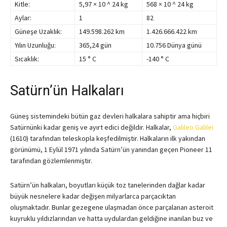
Kitle:
5,97 × 10 ^ 24 kg
568 × 10 ^ 24 kg
Aylar:
1
82
Güneşe Uzaklık:
149.598.262 km
1.426.666.422 km
Yılın Uzunluğu:
365,24 gün
10.756 Dünya günü
Sıcaklık:
15 ° C
-140 ° C
Satürn’ün Halkaları
Güneş sistemindeki bütün gaz devleri halkalara sahiptir ama hiçbiri
Satürnünki kadar geniş ve ayırt edici değildir. Halkalar,
Galileo Galilei
(1610) tarafından teleskopla keşfedilmiştir. Halkaların ilk yakından
görünümü, 1 Eylül 1971 yılında Satürn’ün yanından geçen Pioneer 11
tarafından gözlemlenmiştir.
Satürn’ün halkaları, boyutları küçük toz tanelerinden dağlar kadar
büyük nesnelere kadar değişen milyarlarca parçacıktan
oluşmaktadır. Bunlar gezegene ulaşmadan önce parçalanan asteroit
kuyruklu yıldızlarından ve hatta uydulardan geldiğine inanılan buz ve