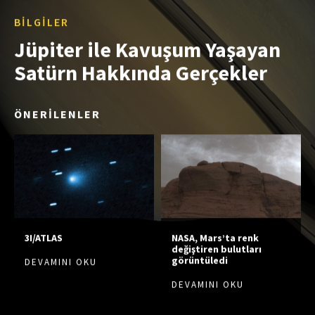
BILGILER
Jüpiter ile Kavuşum Yaşayan
Satürn Hakkında Gerçekler
ÖNERİLENLER
3I/ATLAS
NASA, Mars’ta renk
değiştiren bulutları
görüntüledi
DEVAMINI OKU
DEVAMINI OKU