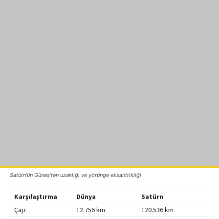
Satürn’ün
Güneş’ten
uzaklığı ve yörünge eksantrikliği
Karşılaştırma
Dünya
Satürn
Çap:
12.756 km
120.536 km