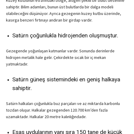
Kuzey kutbunun etrafındaki bölge, altıgen şekilli bir bulut desenine
sahiptir. Bilim adamları, bunun üst bulutlarda bir dalga modeli
olabileceğini düşünüyor. Ayrıca gezegenin kuzey kutbu üzerinde,
kasırga benzeri fırtınayı andıran bir girdap vardır.
Satürn çoğunlukla hidrojenden oluşmuştur.
Gezegende yoğunlaşan katmanlar vardır. Sonunda derinlerde
hidrojen metalik hale gelir. Çekirdekte sıcak bir iç mekan
yatmaktadır.
Satürn güneş sistemindeki en geniş halkaya
sahiptir.
Satürn halkaları çoğunlukla buz parçaları ve az miktarda karbonlu
tozdan oluşur. Halkalar gezegenden 120.700 km’den fazla
uzamaktadır. Halkalar 20 metre kalınlığındadır.
Esas uydularının yanı sıra 150 tane de küçük