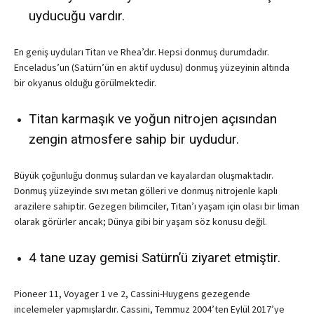
uyducuğu vardır.
En geniş uyduları Titan ve Rhea’dır. Hepsi donmuş durumdadır.
Enceladus’un (Satürn’ün en aktif uydusu) donmuş yüzeyinin altında
bir okyanus olduğu görülmektedir.
Titan karmaşık ve yoğun nitrojen açısından
zengin atmosfere sahip bir uydudur.
Büyük çoğunluğu donmuş sulardan ve kayalardan oluşmaktadır.
Donmuş yüzeyinde sıvı metan gölleri ve donmuş nitrojenle kaplı
arazilere sahiptir. Gezegen bilimciler, Titan’ı yaşam için olası bir liman
olarak görürler ancak; Dünya gibi bir yaşam söz konusu değil.
4 tane uzay gemisi Satürn’ü ziyaret etmiştir.
Pioneer 11, Voyager 1 ve 2, Cassini-Huygens gezegende
incelemeler yapmışlardır. Cassini, Temmuz 2004’ten Eylül 2017’ye