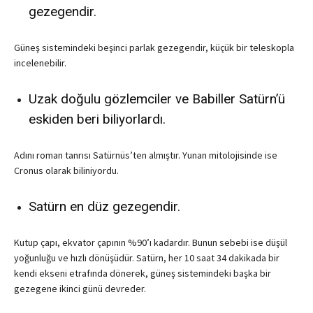
gezegendir.
Güneş sistemindeki beşinci parlak gezegendir, küçük bir teleskopla
incelenebilir.
Uzak doğulu gözlemciler ve Babiller Satürn’ü
eskiden beri biliyorlardı.
Adını roman tanrısı Satürnüs’ten almıştır. Yunan mitolojisinde ise
Cronus olarak biliniyordu.
Satürn en düz gezegendir.
Kutup çapı, ekvator çapının %90’ı kadardır. Bunun sebebi ise düşül
yoğunluğu ve hızlı dönüşüdür. Satürn, her 10 saat 34 dakikada bir
kendi ekseni etrafında dönerek, güneş sistemindeki başka bir
gezegene ikinci günü devreder.