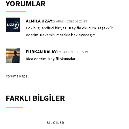
YORUMLAR
ALMILA UZAY
27 ARALIK 2020 DE 22:29
Cok bilgilendirici bir yazı. Keyifle okudum. Teşekkür
ederim. Devamini merakla bekleyeceğim..
FURKAN KALAY
2 OCAK 2021 DE 16:19
Rica ederim, keyifli okumalar…
Yoruma kapalı.
FARKLI BİLGİLER
BILGILER