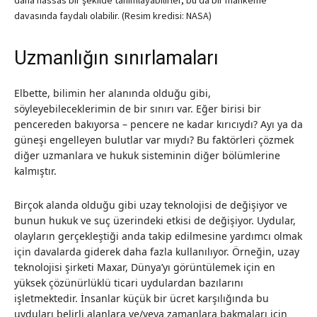
daha hassas bir şekilde tanımlayabilirler, bu da bir mahkeme
davasında faydalı olabilir.
(Resim kredisi: NASA)
Uzmanlığın sınırlamaları
Elbette, bilimin her alanında olduğu gibi,
söyleyebileceklerimin de bir sınırı var. Eğer birisi bir
pencereden bakıyorsa – pencere ne kadar kırıcıydı? Ayı ya da
güneşi engelleyen bulutlar var mıydı? Bu faktörleri çözmek
diğer uzmanlara ve hukuk sisteminin diğer bölümlerine
kalmıştır.
Birçok alanda olduğu gibi uzay teknolojisi de değişiyor ve
bunun hukuk ve suç üzerindeki etkisi de değişiyor. Uydular,
olayların gerçekleştiği anda takip edilmesine yardımcı olmak
için davalarda giderek daha fazla kullanılıyor. Örneğin, uzay
teknolojisi şirketi Maxar, Dünya’yı görüntülemek için en
yüksek çözünürlüklü ticari uydulardan bazılarını
işletmektedir. İnsanlar küçük bir ücret karşılığında bu
uyduları belirli alanlara ve/veya zamanlara bakmaları için