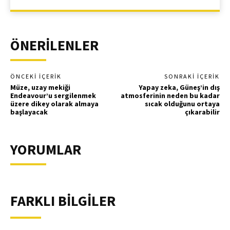
ÖNERİLENLER
ÖNCEKI İÇERIK
SONRAKI İÇERIK
Müze, uzay mekiği
Yapay zeka, Güneş’in dış
Endeavour’u sergilenmek
atmosferinin neden bu kadar
üzere dikey olarak almaya
sıcak olduğunu ortaya
başlayacak
çıkarabilir
YORUMLAR
FARKLI BİLGİLER