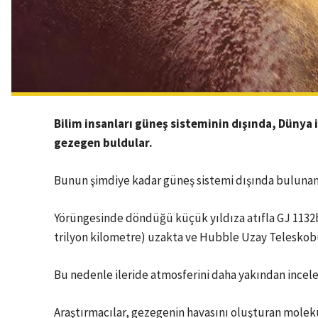
Bilim insanları güneş sisteminin dışında, Dünya
gezegen buldular.
Bunun şimdiye kadar güneş sistemi dışında bulunan 
Yörüngesinde döndüğü küçük yıldıza atıfla GJ 1132b 
trilyon kilometre) uzakta ve Hubble Uzay Teleskobu
Bu nedenle ileride atmosferini daha yakından inc
Araştırmacılar, gezegenin havasını oluşturan moleküll