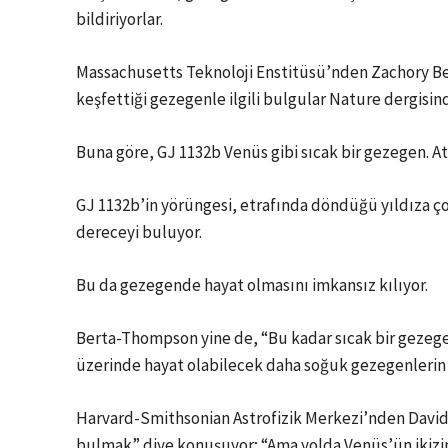
bildiriyorlar.
Massachusetts Teknoloji Enstitüsü’nden Zachory Be
keşfettiği gezegenle ilgili bulgular Nature dergisin
Buna göre, GJ 1132b Venüs gibi sıcak bir gezegen. A
GJ 1132b’in yörüngesi, etrafında döndüğü yıldıza ço
dereceyi buluyor.
Bu da gezegende hayat olmasını imkansız kılıyor.
Berta-Thompson yine de, “Bu kadar sıcak bir gezegen
üzerinde hayat olabilecek daha soğuk gezegenlerin 
Harvard-Smithsonian Astrofizik Merkezi’nden David 
bulmak” diye konuşuyor; “Ama yolda Venüs’ün ikizin