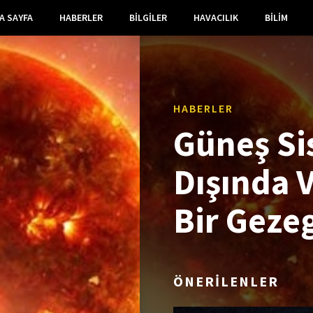
A SAYFA
HABERLER
BILGILER
HAVACILIK
BILIM
HABERLER
Güneş Si
Dışında 
Bir Geze
ÖNERİLENLER