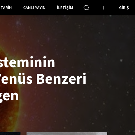
TARIH
CANLI YAYIN
İLETIŞIM
GIRIŞ
steminin
Venüs Benzeri
gen