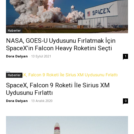
Haberler
NASA, GOES-U Uydusunu Fırlatmak İçin
SpaceX’in Falcon Heavy Roketini Seçti
Dora Dalyan
-
13 Eylül 2021
1
Haberler
SpaceX, Falcon 9 Roketi İle Sirius XM
Uydusunu Fırlattı
Dora Dalyan
-
13 Aralık 2020
0