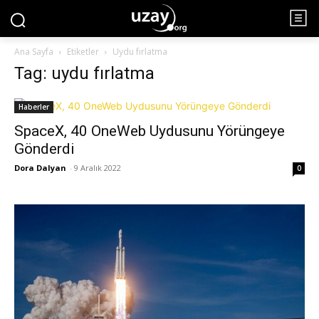
Ana Sayfa
Etiketler
Uydu fırlatma
Tag: uydu fırlatma
Haberler
SpaceX, 40 OneWeb Uydusunu Yörüngeye
Gönderdi
Dora Dalyan
-
9 Aralık 2022
0