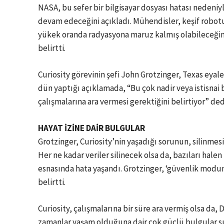
NASA, bu sefer bir bilgisayar dosyası hatası nedeniy
devam edeceğini açıkladı. Mühendisler, keşif robot
yükek oranda radyasyona maruz kalmış olabileceğini
belirtti.
Curiosity görevinin şefi John Grotzinger, Texas eya
dün yaptığı açıklamada, “Bu çok nadir veya istisna
çalışmalarına ara vermesi gerektiğini belirtiyor” ded
HAYAT İZİNE DAİR BULGULAR
Grotzinger, Curiosity’nin yaşadığı sorunun, silinmes
Her ne kadar veriler silinecek olsa da, bazıları halen 
esnasında hata yaşandı. Grotzinger, ‘güvenlik moduna
belirtti.
Curiosity, çalışmalarına bir süre ara vermiş olsa da,
zamanlar yaşam olduğuna dair çok güçlü bulgular su