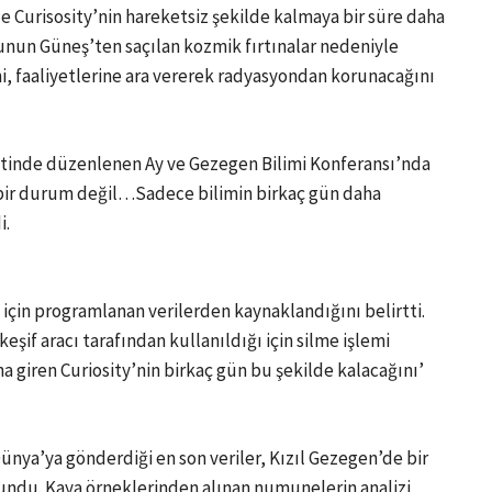
le Curisosity’nin hareketsiz şekilde kalmaya bir süre daha
unun Güneş’ten saçılan kozmik fırtınalar nedeniyle
, faaliyetlerine ara vererek radyasyondan korunacağını
letinde düzenlenen Ay ve Gezegen Bilimi Konferansı’nda
i bir durum değil…Sadece bilimin birkaç gün daha
i.
i için programlanan verilerden kaynaklandığını belirtti.
keşif aracı tarafından kullanıldığı için silme işlemi
 giren Curiosity’nin birkaç gün bu şekilde kalacağını’
 Dünya’ya gönderdiği en son veriler, Kızıl Gezegen’de bir
ndu. Kaya örneklerinden alınan numunelerin analizi,