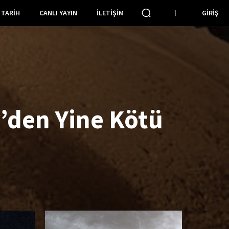
TARIH
CANLI YAYIN
İLETIŞIM
GIRIŞ
y’den Yine Kötü