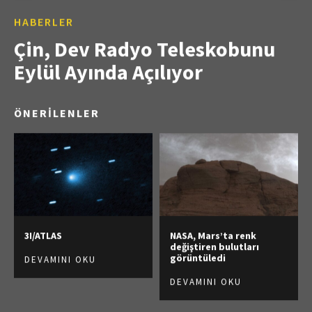
HABERLER
Çin, Dev Radyo Teleskobunu
Eylül Ayında Açılıyor
ÖNERİLENLER
3I/ATLAS
NASA, Mars’ta renk
değiştiren bulutları
görüntüledi
DEVAMINI OKU
DEVAMINI OKU