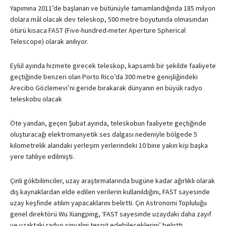
Yapımına 2011’de başlanan ve bütünüyle tamamlandığında 185 milyon
dolara mâl olacak dev teleskop, 500 metre boyutunda olmasından
ötürü kısaca FAST (Five-hundred-meter Aperture Spherical
Telescope) olarak anılıyor.
Eylül ayında hizmete girecek teleskop, kapsamlı bir şekilde faaliyete
geçtiğinde benzeri olan Porto Rico’da 300 metre genişliğindeki
Arecibo Gözlemevi’ni geride bırakarak dünyanın en büyük radyo
teleskobu olacak
Öte yandan, geçen Şubat ayında, teleskobun faaliyete geçtiğinde
oluşturacağı elektromanyetik ses dalgası nedeniyle bölgede 5
kilometrelik alandaki yerleşim yerlerindeki 10 bine yakın kişi başka
yere tahliye edilmişti.
Çinli gökbilimciler, uzay araştırmalarında bugüne kadar ağırlıklı olarak
dış kaynaklardan elde edilen verilerin kullanıldığını, FAST sayesinde
uzay keşfinde atılım yapacaklarını belirtti. Çin Astronomi Topluluğu
genel direktörü Wu Xiangping, ‘FAST sayesinde uzaydaki daha zayıf
ve uzaktaki radyo sinyalini tespit edebileceklerini’ belirtti.