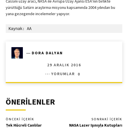
Cassini uzay aracı, NASA ile Avrupa Uzay Ajansı ESA’nın birlikte
yürüttüğü Satürn araştırma misyonu kapsamında 2004 yılından bu
yana gezegende incelemeler yapıyor.
Kaynak: AA
―
DORA DALYAN
29 ARALIK 2016
YORUMLAR
0
ÖNERİLENLER
ÖNCEKI İÇERIK
SONRAKI İÇERIK
Tek Hücreli Canlılar
NASA Lazer Işınıyla Kutupları