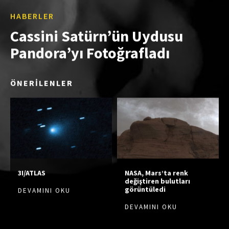
HABERLER
Cassini Satürn’ün Uydusu
Pandora’yı Fotoğrafladı
ÖNERİLENLER
3I/ATLAS
NASA, Mars’ta renk
değiştiren bulutları
görüntüledi
DEVAMINI OKU
DEVAMINI OKU