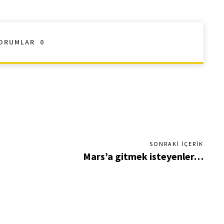
ORUMLAR
0
SONRAKI İÇERIK
Mars’a gitmek isteyenler…