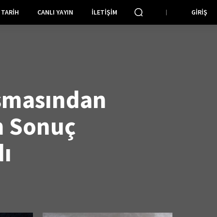
TARIH
CANLI YAYIN
İLETIŞIM
GIRIŞ
şmasından
n Sonuç
ı