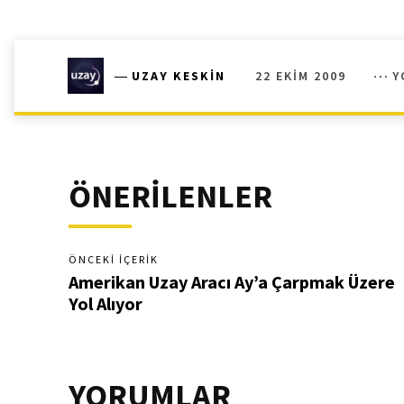
22 EKIM 2009
Y
―
UZAY KESKIN
ÖNERİLENLER
ÖNCEKI İÇERIK
Amerikan Uzay Aracı Ay’a Çarpmak Üzere
Yol Alıyor
YORUMLAR