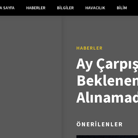
A SAYFA
HABERLER
BILGILER
HAVACILIK
BILIM
HABERLER
Ay Çarpı
Beklene
Alınamad
ÖNERİLENLER