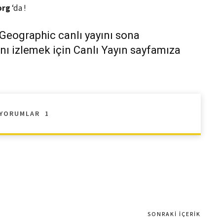
org
‘da !
Geographic canlı yayını sona
nı izlemek için
Canlı Yayın
sayfamıza
YORUMLAR
1
SONRAKI İÇERIK