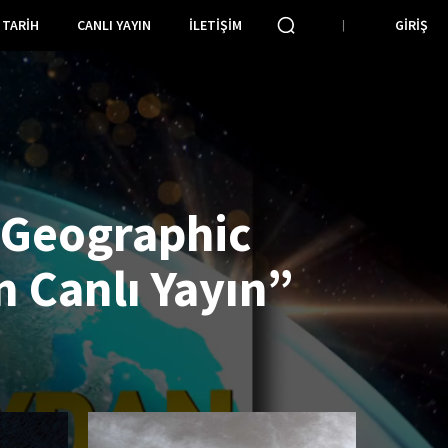
TARIH
CANLI YAYIN
İLETIŞIM
GIRIŞ
 Geographic
 Canlı Yayın”