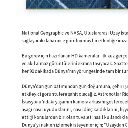
National Geographic ve NASA, Uluslararası Uzay İst
sağlayarak daha önce görülmemiş bir etkinliğe imza 
Bu görev için hazırlanan HD kameralar, ilk kez ger
ve akıl almaz görüntülerini ekrana taşıyacak. Saatte
her 90 dakikada Dünya’nın yörüngesinde tam bir tur 
Dünya’dan gün batımından gün doğumuna, şehir ışık
etkileyici görüntülere şahit olacağız. Astronotlar R
İstasyonu’ndaki yaşamın kamera arkasını gösterecek.
aşağı nasıl uyuduklarını, nasıl dinç kaldıklarını, hij
ettiği konulardan biri olan tuvaleti nasıl kullandıkla
Dünya’yı naklen izlemek isteyenler için; “Uzaydan Can