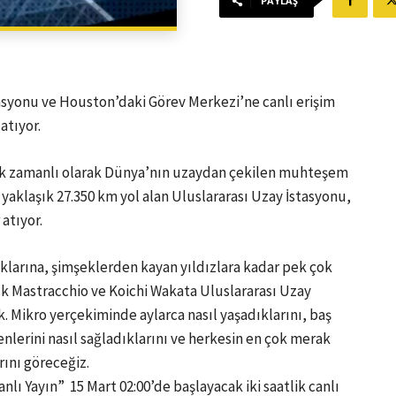
PAYLAŞ
asyonu ve Houston’daki Görev Merkezi’ne canlı erişim
atıyor.
çek zamanlı olarak Dünya’nın uzaydan çekilen muhteşem
 yaklaşık 27.350 km yol alan Uluslararası Uzay İstasyonu,
atıyor.
larına, şimşeklerden kayan yıldızlara kadar pek çok
ick Mastracchio ve Koichi Wakata Uluslararası Uzay
 Mikro yerçekiminde aylarca nasıl yaşadıklarını, baş
yenlerini nasıl sağladıklarını ve herkesin en çok merak
rını göreceğiz.
lı Yayın” 15 Mart 02:00’de başlayacak iki saatlik canlı