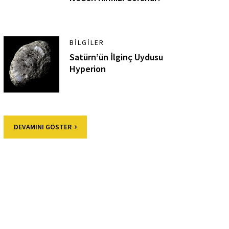
BILGILER
Satürn’ün İlginç Uydusu
Hyperion
DEVAMINI GÖSTER