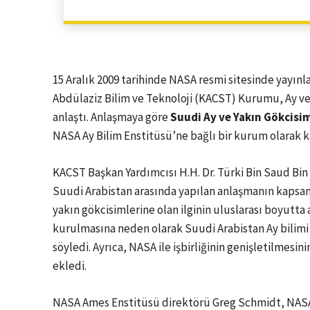
15 Aralık 2009 tarihinde NASA resmi sitesinde yayınl
Abdülaziz Bilim ve Teknoloji (KACST) Kurumu, Ay ve 
anlaştı. Anlaşmaya göre
Suudi Ay ve Yakın Gökcisim
NASA Ay Bilim Enstitüsü’ne bağlı bir kurum olarak k
KACST Başkan Yardımcısı H.H. Dr. Türki Bin Saud Bin
Suudi Arabistan arasında yapılan anlaşmanın kapsam
yakın gökcisimlerine olan ilginin uluslarası boyutta
kurulmasına neden olarak Suudi Arabistan Ay bilimi 
söyledi. Ayrıca, NASA ile işbirliğinin genişletilmesin
ekledi.
NASA Ames Enstitüsü direktörü Greg Schmidt, NASA’n