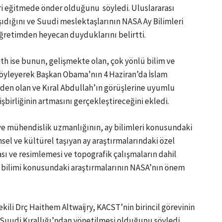
leri eğitmede önder olduğunu söyledi. Uluslararası
ıdığını ve Suudi meslektaşlarının NASA Ay Bilimleri
öğretimden heyecan duyduklarını belirtti.
h ise bunun, gelişmekte olan, çok yönlü bilim ve
 söyleyerek Başkan Obama’nın 4 Haziran’da İslam
den olan ve Kıral Abdullah’ın görüşlerine uyumlu
şbirliğinin artmasını gerçekleştireceğini ekledi.
 ve mühendislik uzmanlığının, ay bilimleri konusundaki
imsel ve kültürel taşıyan ay araştırmalarındaki özel
ası ve resimlemesi ve topografik çalışmaların dahil
ri bilimi konusundaki araştırmalarının NASA’nın önem
li Drç Haithem Altwaijry, KACST’nin birincil görevinin
nı Suudi Kırallığı’ndan yönetilmesi olduğunu söyledi.