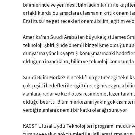
bilimlerinde ve yeni nesil bilm adamlarını ile kaşif
ortaklıklarda bu amaçlara ulaşmanın kritik önem taş
Enstitüsü’ne getirecekleri önemli bilim, eğitim ve 
Amerika’nın Suudi Arabistan büyükelçisi James Smit
teknoloji işbirliğinde önemli bir gelişme olduğunu
dünyasına yönelik yaptığı konuşmasındaki hedefler
olduğuna inandıkları, bilim ve teknoloji konusunda i
Suudi Bilim Merkezinin teklifinin getireceği teknik
çok çeşitli hedefleri ileri götüreceğini ve ayrıca bil
alanlara, radar ve kızıl ötesi resimleme, lazer taram
olduğu belirtti. Bilim merkezinin yakın gök cisimle
verdiği alanlara önemli bir katkı olanağı sunuyor.
KACST Ulusal Uydu Teknolojileri programı müdür veki
tüm ay ve yakın gökcisimleri ile ilgili araştırmaları