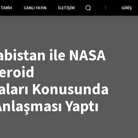
TARIH
CANLI YAYIN
İLETIŞIM
GIRIŞ
abistan ile NASA
teroid
aları Konusunda
 Anlaşması Yaptı