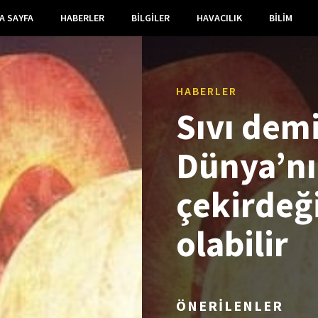
A SAYFA
HABERLER
BILGILER
HAVACILIK
BILIM
HABERLER
Sıvı demi
Dünya’nın
çekirdeğ
olabilir
ÖNERİLENLER