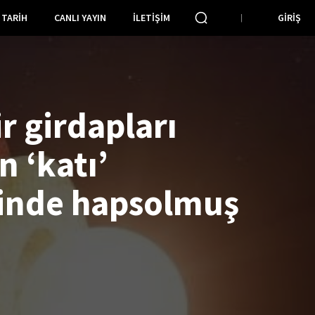
TARIH
CANLI YAYIN
İLETIŞIM
GIRIŞ
r girdapları
 ‘katı’
inde hapsolmuş