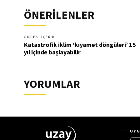
ÖNERİLENLER
ÖNCEKI İÇERIK
Katastrofik iklim ‘kıyamet döngüleri’ 15
yıl içinde başlayabilir
YORUMLAR
UYG