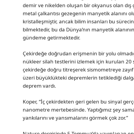
demir ve nikelden oluşan bir okyanus olan dış 
metal çalkantısı gezegenin manyetik alanını ol
kristalleşmiştir, ancak bilim insanları bu süreci
bilmektedir, bu da Dünya’nın manyetik alanını
gündeme getirmektedir.
Çekirdeğe doğrudan erişmenin bir yolu olmadığ
nükleer silah testlerini izlemek için kurulan 20
çekirdeğe doğru titreşerek sismometreye zayıf
üzeri büyüklükteki depremlerin tetiklediği dalg
deprem vardı.
Koper, “İç çekirdekten geri gelen bu sinyal gerç
nanometre mertebesinde. Yaptığımız şey samanl
yankılarını ve yansımalarını görmek çok zor.”
Nature dergisinde 5 Temmuz’da yayınlanan en 