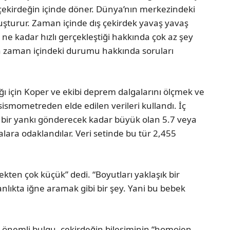
çekirdeğin içinde döner. Dünya’nın merkezindeki
uşturur. Zaman içinde dış çekirdek yavaş yavaş
n ne kadar hızlı gerçekleştiği hakkında çok az şey
n zaman içindeki durumu hakkında soruları
ı için Koper ve ekibi deprem dalgalarını ölçmek ve
 sismometreden elde edilen verileri kullandı. İç
 bir yankı gönderecek kadar büyük olan 5.7 veya
alara odaklandılar. Veri setinde bu tür 2,455
ekten çok küçük” dedi. “Boyutları yaklaşık bir
ıkta iğne aramak gibi bir şey. Yani bu bebek
önemli bulgu, çekirdeğin bileşiminin “homojen