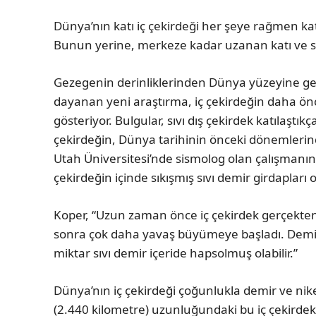
Dünya’nın katı iç çekirdeği her şeye rağmen kat
Bunun yerine, merkeze kadar uzanan katı ve sı
Gezegenin derinliklerinden Dünya yüzeyine ger
dayanan yeni araştırma, iç çekirdeğin daha ön
gösteriyor. Bulgular, sıvı dış çekirdek katılaştık
çekirdeğin, Dünya tarihinin önceki dönemlerind
Utah Üniversitesi’nde sismolog olan çalışmanın 
çekirdeğin içinde sıkışmış sıvı demir girdapları o
Koper, “Uzun zaman önce iç çekirdek gerçekten 
sonra çok daha yavaş büyümeye başladı. Demir
miktar sıvı demir içeride hapsolmuş olabilir.”
Dünya’nın iç çekirdeği çoğunlukla demir ve nikel
(2.440 kilometre) uzunluğundaki bu iç çekirdek,