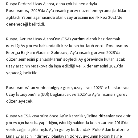
Rusya Federal Uzay Ajansı, daha çok bilinen adıyla
Roscosmos, 2029’da Ay’a insanlı görev düzenlemeyi amaçladıklarını
açıkladı. Yapım aşamasında olan uzay aracının ise ilk kez 2021’de
deneneceği belirtildi.
Rusya, Avrupa Uzay Ajansı’nın (ESA) yardımı alarak hazırlanmak
istediği Ay görevi hakkında ilk kez kesin bir tarih verdi. Roscosmos
Energia Başkanı Vladimir Solntsev, ‘Ay’a insanlı görevin 2029’da
düzenlenmesini planladıklarını’ söyledi. Ay görevinde kullanılacak
uzay aracının Moskova’da inşa edildiği ve ilk denemesini 2029’da
yapacağı belirtildi.
Roscosmos’tan verilen bilgiye göre, uzay aracı 2023’te Uluslararası
Uzay İstasyonu’na (UUİ) bağlanacak ve 2025’te Ay’a insansız görev
düzenleyecek.
Rusya ve ESA kısa süre önce Ay’ın karanlık yüzüne düzenlenecek bir
görev için hazırlık yapıldığını, işbirliği hakkında kesin kararın 2016’da
verileceğini açıklamıştı. Ay’ın güney kutbundaki Pole-Atkin kraterine
Luna 27 aracını indirmeyi planlayan görev, uydunun koloni haline