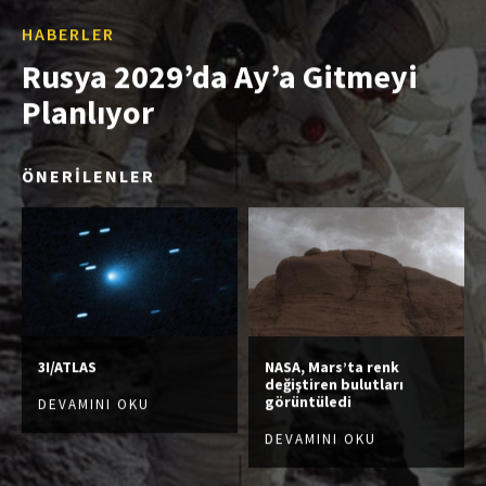
HABERLER
Rusya 2029’da Ay’a Gitmeyi
Planlıyor
ÖNERİLENLER
3I/ATLAS
NASA, Mars’ta renk
değiştiren bulutları
görüntüledi
DEVAMINI OKU
DEVAMINI OKU