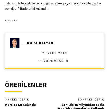
halihazırda hastalığın ne olduğunu bulmaya çalışıyor. Belirtiler, gribe
benziyor.” ifadelerini kullandı.
Kaynak: AA
―
DORA DALYAN
7 EYLÜL 2018
YORUMLAR
0
ÖNERİLENLER
ÖNCEKI İÇERIK
SONRAKI İÇERIK
Mars’ta Su Bulundu
11 Yılda 15 Milyondan Fazla
Uçak Türk Semalarını Kullandı