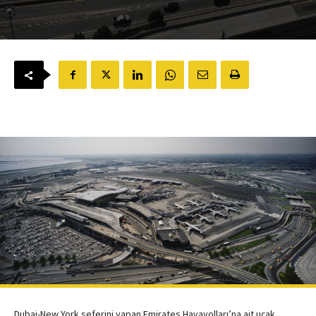
Dubai-New York seferini yapan Emirates Havayolları’na ait uçak,