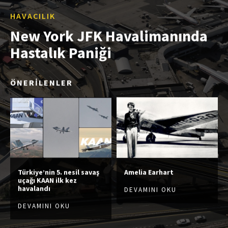
HAVACILIK
New York JFK Havalimanında
Hastalık Paniği
ÖNERİLENLER
Türkiye’nin 5. nesil savaş
Amelia Earhart
uçağı KAAN ilk kez
havalandı
DEVAMINI OKU
DEVAMINI OKU