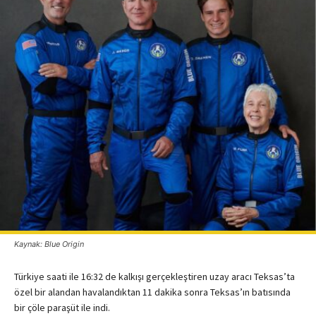
Kaynak: Blue Origin
Türkiye saati ile 16:32 de kalkışı gerçekleştiren uzay aracı Teksas’ta
özel bir alandan havalandıktan 11 dakika sonra Teksas’ın batısında
bir çöle paraşüt ile indi.