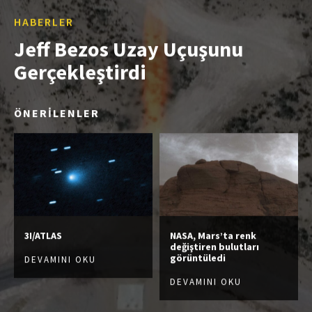
HABERLER
Jeff Bezos Uzay Uçuşunu
Gerçekleştirdi
ÖNERİLENLER
3I/ATLAS
NASA, Mars’ta renk
değiştiren bulutları
görüntüledi
DEVAMINI OKU
DEVAMINI OKU