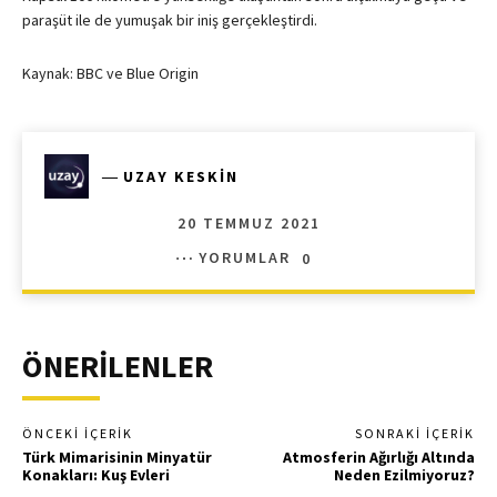
paraşüt ile de yumuşak bir iniş gerçekleştirdi.
Kaynak: BBC ve Blue Origin
―
UZAY KESKIN
20 TEMMUZ 2021
YORUMLAR
0
ÖNERİLENLER
ÖNCEKI İÇERIK
SONRAKI İÇERIK
Türk Mimarisinin Minyatür
Atmosferin Ağırlığı Altında
Konakları: Kuş Evleri
Neden Ezilmiyoruz?