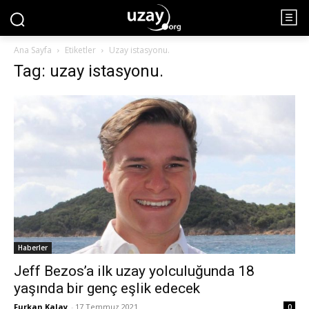
Ana Sayfa
Etiketler
Uzay istasyonu.
Tag: uzay istasyonu.
Haberler
Jeff Bezos’a ilk uzay yolculuğunda 18
yaşında bir genç eşlik edecek
Furkan Kalay
-
17 Temmuz 2021
0