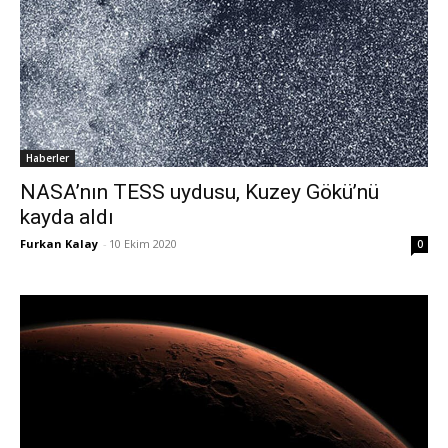
Haberler
NASA’nın TESS uydusu, Kuzey Gökü’nü
kayda aldı
Furkan Kalay
-
10 Ekim 2020
0