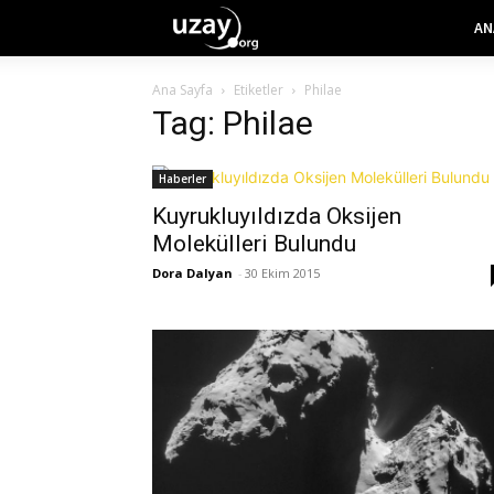
AN
Ana Sayfa
Etiketler
Philae
Tag: Philae
Haberler
Kuyrukluyıldızda Oksijen
Molekülleri Bulundu
Dora Dalyan
-
30 Ekim 2015