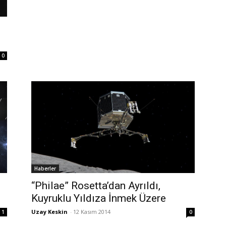
0
Haberler
“Philae” Rosetta’dan Ayrıldı,
Kuyruklu Yıldıza İnmek Üzere
Uzay Keskin
-
12 Kasım 2014
1
0