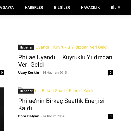
A SAYFA
HABERLER
BILGILER
HAVACILIK
BILIM
Haberler
Philae Uyandı – Kuyruklu Yıldızdan
Veri Geldi
Uzay Keskin
-
14 Haziran 2015
0
0
Haberler
Philae’nin Birkaç Saatlik Enerjisi
Kaldı
Dora Dalyan
-
14 Kasım 2014
0