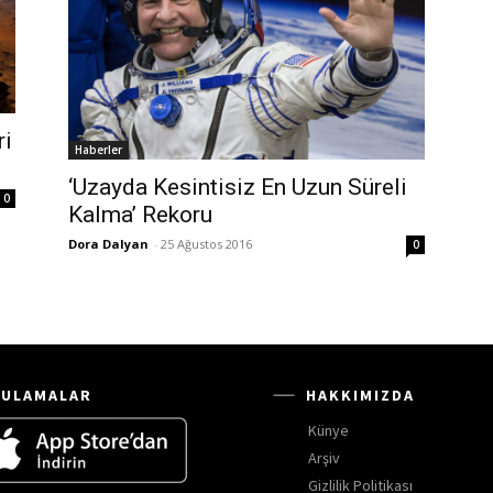
ri
Haberler
‘Uzayda Kesintisiz En Uzun Süreli
0
Kalma’ Rekoru
Dora Dalyan
-
25 Ağustos 2016
0
ULAMALAR
HAKKIMIZDA
Künye
Arşiv
Gizlilik Politikası