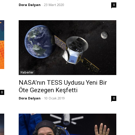
Dora Dalyan
-
23 Mart 2020
0
Haberler
NASA’nın TESS Uydusu Yeni Bir
Öte Gezegen Keşfetti
0
Dora Dalyan
-
10 Ocak 2019
0