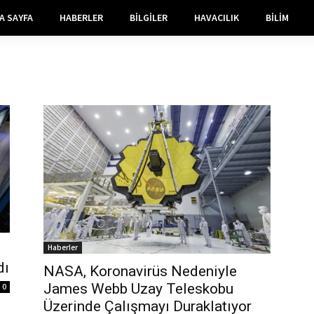
A SAYFA
HABERLER
BILGILER
HAVACILIK
BILIM
Haberler
dı
NASA, Koronavirüs Nedeniyle
James Webb Uzay Teleskobu
0
Üzerinde Çalışmayı Duraklatıyor