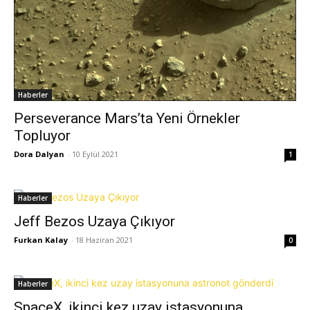
Haberler
Perseverance Mars’ta Yeni Örnekler
Topluyor
Dora Dalyan
-
10 Eylül 2021
1
Haberler
Jeff Bezos Uzaya Çıkıyor
Furkan Kalay
-
18 Haziran 2021
0
Haberler
SpaceX, ikinci kez uzay istasyonuna