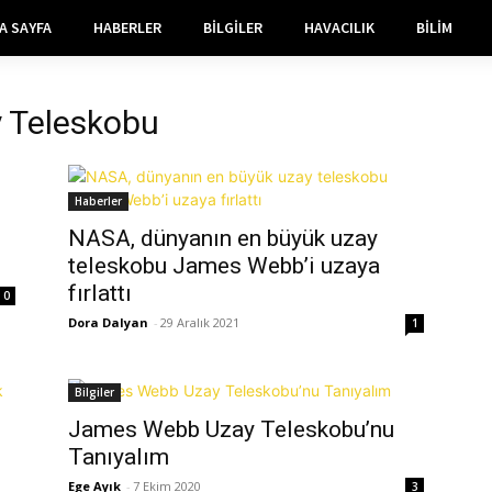
A SAYFA
HABERLER
BILGILER
HAVACILIK
BILIM
 Teleskobu
Haberler
NASA, dünyanın en büyük uzay
teleskobu James Webb’i uzaya
fırlattı
0
Dora Dalyan
-
29 Aralık 2021
1
Bilgiler
James Webb Uzay Teleskobu’nu
Tanıyalım
Ege Ayık
-
7 Ekim 2020
3