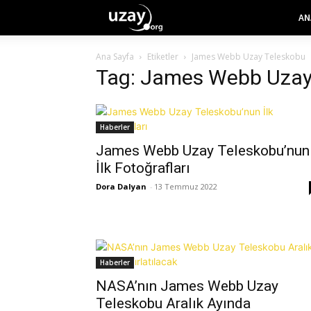
AN
Ana Sayfa
Etiketler
James Webb Uzay Teleskobu
Tag: James Webb Uzay
Haberler
James Webb Uzay Teleskobu’nun
İlk Fotoğrafları
Dora Dalyan
-
13 Temmuz 2022
Haberler
NASA’nın James Webb Uzay
Teleskobu Aralık Ayında