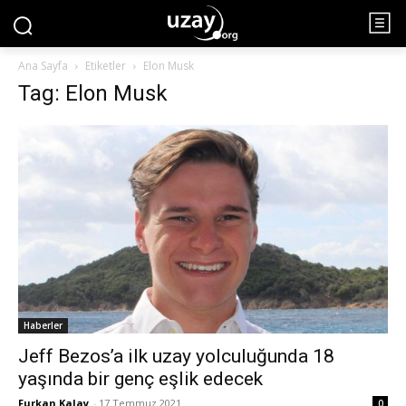
Ana Sayfa
Etiketler
Elon Musk
Tag: Elon Musk
Haberler
Jeff Bezos’a ilk uzay yolculuğunda 18
yaşında bir genç eşlik edecek
Furkan Kalay
-
17 Temmuz 2021
0