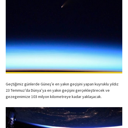
Geçtiğimiz günlerde Güneş’e en yakın geçişini yapan kuyruklu yıldız
23 Temmuz’da Dünya’ya en yakın geçişini gerçekleştirecek ve
gezegenimize 103 milyon kilometreye kadar yaklaşacak.