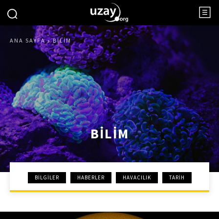
ANA SAYFA
BILIM
BILIM
BILGILER
HABERLER
HAVACILIK
TARIH