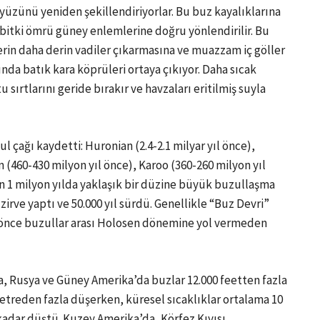
ryüzünü yeniden şekillendiriyorlar. Bu buz kayalıklarına
 bitki ömrü güney enlemlerine doğru yönlendirilir. Bu
erin daha derin vadiler çıkarmasına ve muazzam iç göller
nda batık kara köprüleri ortaya çıkıyor. Daha sıcak
sırtlarını geride bırakır ve havzaları eritilmiş suyla
 çağı kaydetti: Huronian (2.4-2.1 milyar yıl önce),
 (460-430 milyon yıl önce), Karoo (360-260 milyon yıl
n 1 milyon yılda yaklaşık bir düzine büyük buzullaşma
irve yaptı ve 50.000 yıl sürdü. Genellikle “Buz Devri”
l önce buzullar arası Holosen dönemine yol vermeden
, Rusya ve Güney Amerika’da buzlar 12.000 feetten fazla
 metreden fazla düşerken, küresel sıcaklıklar ortalama 10
adar düştü. Kuzey Amerika’da, Körfez Kıyısı