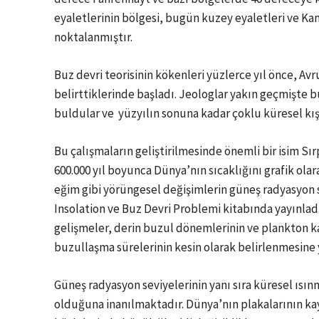
eyaletlerinin bölgesi, bugün kuzey eyaletleri ve Kanad
noktalanmıştır.
Buz devri teorisinin kökenleri yüzlerce yıl önce, A
belirttiklerinde başladı. Jeologlar yakın geçmişte b
buldular ve yüzyılın sonuna kadar çoklu küresel kışlar
Bu çalışmaların geliştirilmesinde önemli bir isim Sı
600.000 yıl boyunca Dünya’nın sıcaklığını grafik ola
eğim gibi yörüngesel değişimlerin güneş radyasyon sev
Insolation ve Buz Devri Problemi kitabında yayınladı
gelişmeler, derin buzul dönemlerinin ve plankton ka
buzullaşma sürelerinin kesin olarak belirlenmesine 
Güneş radyasyon seviyelerinin yanı sıra küresel ısı
olduğuna inanılmaktadır. Dünya’nın plakalarının ka