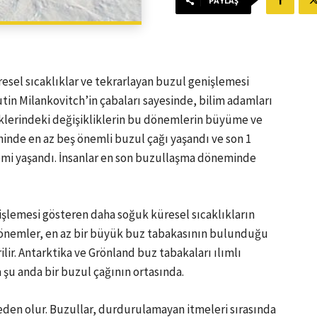
PAYLAŞ
resel sıcaklıklar ve tekrarlayan buzul genişlemesi
tin Milankovitch’in çabaları sayesinde, bilim adamları
klerindeki değişikliklerin bu dönemlerin büyüme ve
inde en az beş önemli buzul çağı yaşandı ve son 1
nemi yaşandı. İnsanlar en son buzullaşma döneminde
şlemesi gösteren daha soğuk küresel sıcaklıkların
dönemler, en az bir büyük buz tabakasının bulunduğu
rilir. Antarktika ve Grönland buz tabakaları ılımlı
u anda bir buzul çağının ortasında.
den olur. Buzullar, durdurulamayan itmeleri sırasında