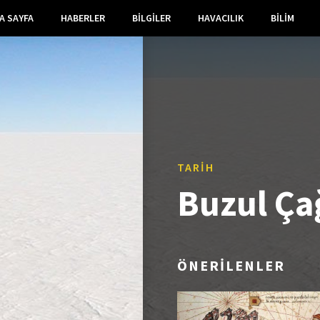
A SAYFA
HABERLER
BILGILER
HAVACILIK
BILIM
TARIH
Buzul Ça
ÖNERİLENLER