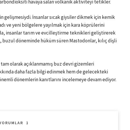
arbondioksiti havaya salan volkanik aktiviteyi tetikler.
 gelişmesiydi. İnsanlar sıcak giysiler dikmek için kemik
ladı ve yeni bölgelere yayılmak için kara köprülerini
, insanlar tarım ve evcilleştirme teknikleri geliştirerek
da, buzul döneminde hüküm süren Mastodonlar, kılıç dişli
 tam olarak açıklanmamış buz devri gizemleri
akkında daha fazla bilgi edinmek hem de gelecekteki
 önemli dönemlerin kanıtlarını incelemeye devam ediyor.
YORUMLAR
1