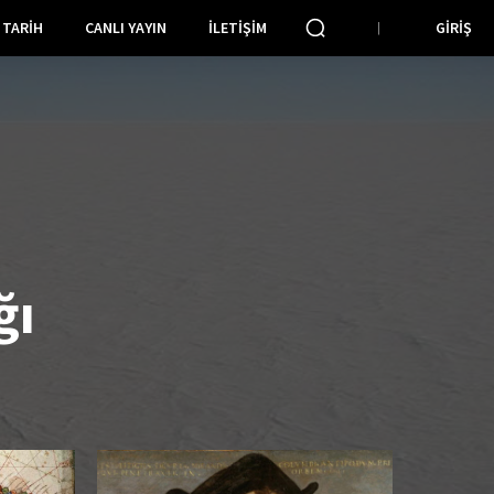
TARIH
CANLI YAYIN
İLETIŞIM
GIRIŞ
ğı