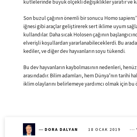
kütlelerinde büyük ölçekli değişiklikler yaratır ve k
Son buzul çağının önemli bir sonucu Homo sapiens’in
iğnesi gibi araçlar geliştirerek sert iklime uyum sağ
kullandılar. Daha sıcak Holosen çağının başlangıcında
elverişli koşullardan yararlanabileceklerdi. Bu ara
kediler, ve diğer dev hayvanların soyu tükendi.
Bu dev hayvanların kaybolmasının nedenleri, henüz
arasındadır. Bilim adamları, hem Dünya’nın tarihi h
iklim olaylarını belirlemeye yardımcı olmak için bu
18 OCAK 2019
―
DORA DALYAN