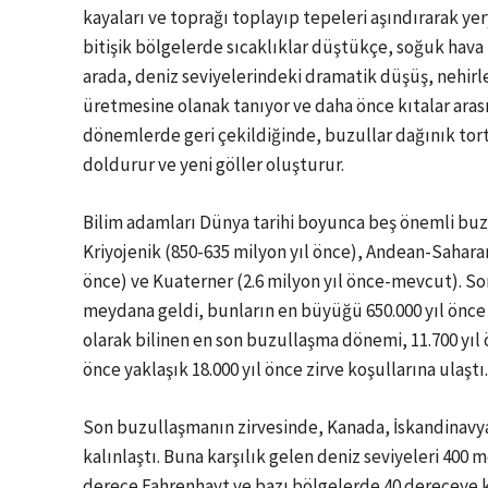
kayaları ve toprağı toplayıp tepeleri aşındırarak ye
bitişik bölgelerde sıcaklıklar düştükçe, soğuk hava
arada, deniz seviyelerindeki dramatik düşüş, nehirl
üretmesine olanak tanıyor ve daha önce kıtalar arası
dönemlerde geri çekildiğinde, buzullar dağınık tortu 
doldurur ve yeni göller oluşturur.
Bilim adamları Dünya tarihi boyunca beş önemli buzul
Kriyojenik (850-635 milyon yıl önce), Andean-Saharan
önce) ve Kuaterner (2.6 milyon yıl önce-mevcut). So
meydana geldi, bunların en büyüğü 650.000 yıl önce z
olarak bilinen en son buzullaşma dönemi, 11.700 yı
önce yaklaşık 18.000 yıl önce zirve koşullarına ulaştı.
Son buzullaşmanın zirvesinde, Kanada, İskandinavya
kalınlaştı. Buna karşılık gelen deniz seviyeleri 400
derece Fahrenhayt ve bazı bölgelerde 40 dereceye k