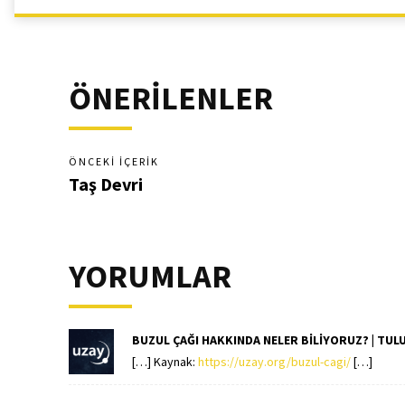
ÖNERİLENLER
ÖNCEKI İÇERIK
Taş Devri
YORUMLAR
BUZUL ÇAĞI HAKKINDA NELER BILIYORUZ? | TUL
[…] Kaynak:
https://uzay.org/buzul-cagi/
[…]