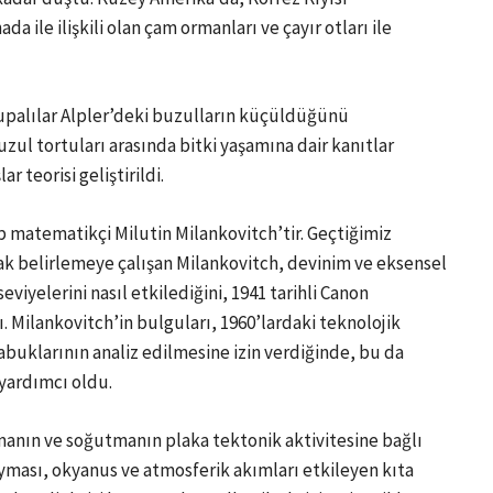
a ile ilişkili olan çam ormanları ve çayır otları ile
vrupalılar Alpler’deki buzulların küçüldüğünü
uzul tortuları arasında bitki yaşamına dair kanıtlar
 teorisi geliştirildi.
rp matematikçi Milutin Milankovitch’tir. Geçtiğimiz
rak belirlemeye çalışan Milankovitch, devinim ve eksensel
iyelerini nasıl etkilediğini, 1941 tarihli Canon
. Milankovitch’in bulguları, 1960’lardaki teknolojik
buklarının analiz edilmesine izin verdiğinde, bu da
yardımcı oldu.
nmanın ve soğutmanın plaka tektonik aktivitesine bağlı
yması, okyanus ve atmosferik akımları etkileyen kıta