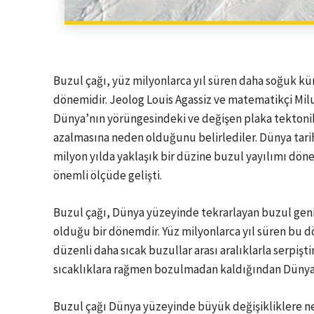
Buzul çağı, yüz milyonlarca yıl süren daha soğuk kü
dönemidir. Jeolog Louis Agassiz ve matematikçi Milu
Dünya’nın yörüngesindeki ve değişen plaka tektoni
azalmasına neden olduğunu belirlediler. Dünya tarih
milyon yılda yaklaşık bir düzine buzul yayılımı dö
önemli ölçüde gelişti.
Buzul çağı, Dünya yüzeyinde tekrarlayan buzul geni
olduğu bir dönemdir. Yüz milyonlarca yıl süren bu 
düzenli daha sıcak buzullar arası aralıklarla serpişti
sıcaklıklara rağmen bozulmadan kaldığından Dünya ş
Buzul çağı Dünya yüzeyinde büyük değişikliklere ne