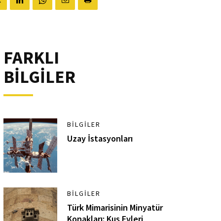
FARKLI
BİLGİLER
BILGILER
Uzay İstasyonları
BILGILER
Türk Mimarisinin Minyatür
Konakları: Kuş Evleri