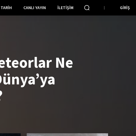
TARIH
CANLI YAYIN
İLETIŞIM
GIRIŞ
teorlar Ne
 Dünya’ya
?