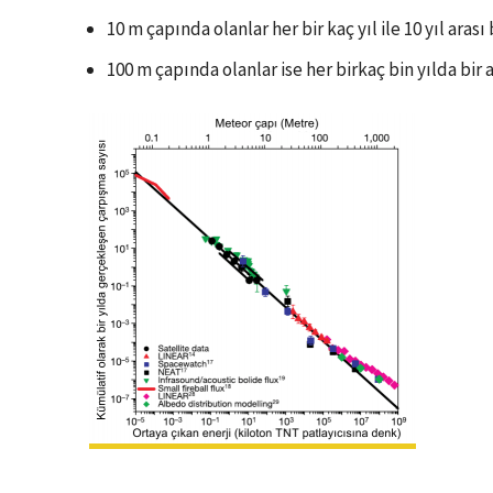
10 m çapında olanlar her bir kaç yıl ile 10 yıl aras
100 m çapında olanlar ise her birkaç bin yılda bir 