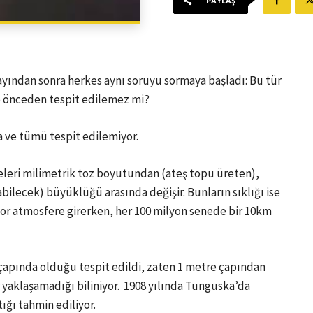
PAYLAŞ
yından sonra herkes aynı soruyu sormaya başladı: Bu tür
ve önceden tespit edilemez mi?
a ve tümü tespit edilemiyor.
leri milimetrik toz boyutundan (ateş topu üreten),
ilecek) büyüklüğü arasında değişir. Bunların sıklığı ise
or atmosfere girerken, her 100 milyon senede bir 10km
çapında olduğu tespit edildi, zaten 1 metre çapından
aklaşamadığı biliniyor. 1908 yılında Tunguska’da
ığı tahmin ediliyor.