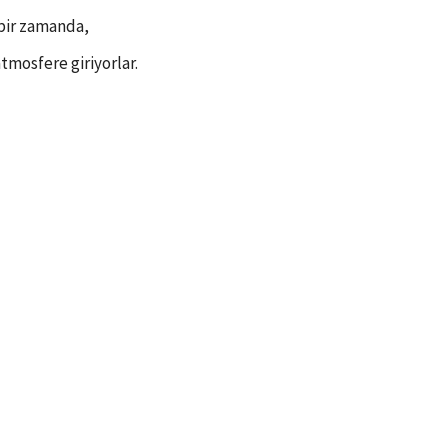
ı bir zamanda,
atmosfere giriyorlar.