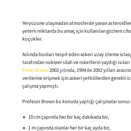
Yeryüzüne ulaşmadan atmosferde yanan asteroidleri
yeterli miktarda bu amaç için kullanılan gözlem ciha
küçükler.
Aslında bunları tespit eden askeri uzay izleme istas
tarafından nükleer silah ve roketlerin yaydığı ısıla
Peter Brown
2002 yılında, 1994 ile 2002 yılları aras
verilerine erişmek için askeri yetkililerden gerekli iz
çalışma yapmıştı.
Profesör Brown bu konuda yaptığı çalışmalar sonucu
10 cm çapında her bir kaç dakikada bir,
1 m çapında olanlar her bir kaç ayda bir,