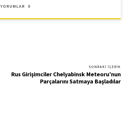
YORUMLAR
0
SONRAKI İÇERIK
Rus Girişimciler Chelyabinsk Meteoru’nun
Parçalarını Satmaya Başladılar