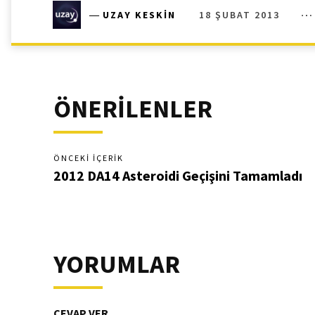
18 ŞUBAT 2013
―
UZAY KESKIN
ÖNERİLENLER
ÖNCEKI İÇERIK
2012 DA14 Asteroidi Geçişini Tamamladı
YORUMLAR
CEVAP VER