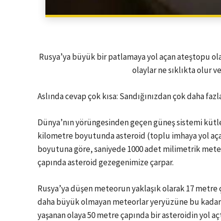
Rusya’ya büyük bir patlamaya yol açan ateştopu ola
olaylar ne sıklıkta olur 
Aslında cevap çok kısa: Sandığınızdan çok daha fazl
Dünya’nın yörüngesinden geçen güneş sistemi kütle
kilometre boyutunda asteroid (toplu imhaya yol açab
boyutuna göre, saniyede 1000 adet milimetrik mete
çapında asteroid gezegenimize çarpar.
Rusya’ya düşen meteorun yaklaşık olarak 17 metre 
daha büyük olmayan meteorlar yeryüzüne bu kadar y
yaşanan olaya 50 metre çapında bir asteroidin yol açt