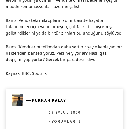
ekibin biyokimya uzmanı. Venüs’te olması beklenen çeşitli
madde kombinasyonları üzerine çalıştı.
Bains, Venüs’teki mikropların sülfirik asitte hayatta
kalabilmeleri için ya bilinmeyen, çok farklı bir biyokimya
geliştirdiklerini ya da bir tür zırhları bulunduğunu söylüyor.
Bains “Kendilerini teflondan daha sert bir şeyle kaplayan bir
bakteriden bahsediyoruz. Peki ne yiyorlar? Nasıl gaz
değişimi yapıyorlar? Gerçek bir paradoks” diyor.
Kaynak: BBC, Sputnik
―
FURKAN KALAY
19 EYLÜL 2020
YORUMLAR
1