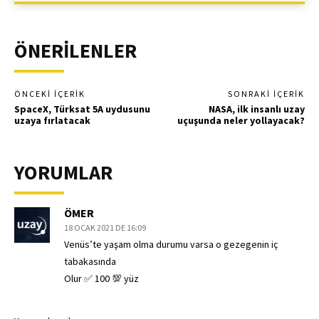
ÖNERİLENLER
ÖNCEKI İÇERIK
SONRAKI İÇERIK
SpaceX, Türksat 5A uydusunu
NASA, ilk insanlı uzay
uzaya fırlatacak
uçuşunda neler yollayacak?
YORUMLAR
ÖMER
18 OCAK 2021 DE 16:09
Venüs’te yaşam olma durumu varsa o gezegenin iç
tabakasında
Olur ✅ 100 💯 yüz