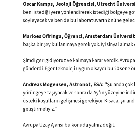
Oscar Kamps, Jeoloji Öğrencisi, Utrecht Üniversi
beni istediği yere yönlendirerek istediği bölgeye g
söyleyecek ve ben de bu laboratuvarın önüne gelec
Marloes Offringa, Öğrenci, Amsterdam Üniversit
başka bir şey kullanmaya gerek yok. İyi sinyal almak
Şimdi geri gidiyoruz ve kalmaya karar verdik. Avrupa
gönderdi. Eğer teknoloji uygun olsaydı bu 20 sene ö
Andreas Mogensen, Astronot,
ESA
:
‘‘Şu anda çok 
yörüngeye taşıyacak ve sonra da Ay’ın yüzeyine indi
üsteki koşulların gelişmesi gerekiyor. Kısaca, şu a
geliştirmeliyiz.’‘
Avrupa Uzay Ajansı bu konuda yalnız değil.