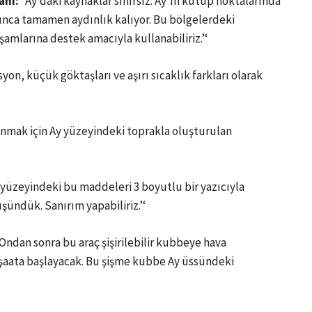
anı:
“Ay’daki kaynaklar sınırsız. Ay’ın kutup noktalarında
yunca tamamen aydınlık kalıyor. Bu bölgelerdeki
şamlarına destek amacıyla kullanabiliriz.’‘
on, küçük göktaşları ve aşırı sıcaklık farkları olarak
unmak için Ay yüzeyindeki toprakla oluşturulan
yüzeyindeki bu maddeleri 3 boyutlu bir yazıcıyla
üşündük. Sanırım yapabiliriz.’‘
 Ondan sonra bu araç şişirilebilir kubbeye hava
şaata başlayacak. Bu şişme kubbe Ay üssündeki