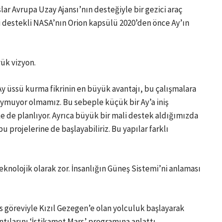
slar Avrupa Uzay Ajansı’nın desteğiyle bir gezici araç
i destekli
NASA
’nın Orion kapsülü 2020’den önce Ay’ın
yük vizyon.
y üssü kurma fikrinin en büyük avantajı, bu çalışmalara
ymuyor olmamız. Bu sebeple küçük bir Ay’a iniş
ke de planlıyor. Ayrıca büyük bir mali destek aldığımızda
 projelerine de başlayabiliriz. Bu yapılar farklı
eknolojik olarak zor. İnsanlığın Güneş Sistemi’ni anlaması
 göreviyle Kızıl Gezegen’e olan yolculuk başlayarak
ntılarını ‘İstikamet Mars’ programına anlattı.