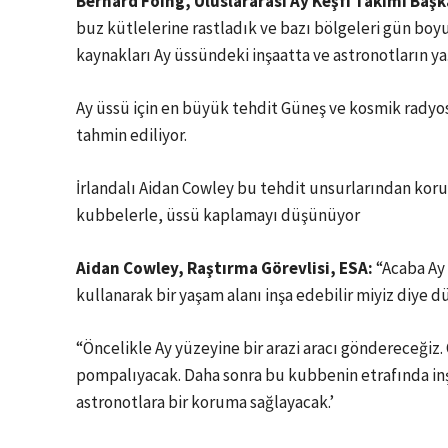
Bernard Foing, Uluslararası Ay Keşfi Takımı Başk
buz kütlelerine rastladık ve bazı bölgeleri gün bo
kaynakları Ay üssündeki inşaatta ve astronotların ya
Ay üssü için en büyük tehdit Güneş ve kosmik radyosy
tahmin ediliyor.
İrlandalı Aidan Cowley bu tehdit unsurlarından kor
kubbelerle, üssü kaplamayı düşünüyor
Aidan Cowley, Raştırma Görevlisi,
ESA
:
“Acaba Ay 
kullanarak bir yaşam alanı inşa edebilir miyiz diye d
“Öncelikle Ay yüzeyine bir arazi aracı göndereceğiz.
pompalıyacak. Daha sonra bu kubbenin etrafında in
astronotlara bir koruma sağlayacak.’