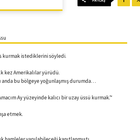
PAYLAŞ
 kurmak istediklerini söyledi.
lk kez Amerikalılar yürüdü.
ı şu anda bu bölgeye yoğunlaşmış durumda…
macım Ay yüzeyinde kalıcı bir uzay üssü kurmak.’‘
inşa etmek.
 hamleler yapılabileceği kanıtlanmıştı.