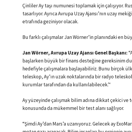
Çinliler Ay taşı numunesi toplamak için çalışıyor. Ru
tasarlıyor. Ayrıca Avrupa Uzay Ajansı’nın uzay mekiğ
etrafında geziniyor olacak.
Bu farklı çalışmalar Jan Wörner’in planındaki en bü
Jan Wörner, Avrupa Uzay Ajansı Genel Başkanı:
“A
başlarken büyük bir finans desteğine gereksinim du
hedefiyle çalışmalara başlayabiliriz. Bunu birçok ül
teleskop, Ay’ın uzak noktalarında bir radyo teleskobu
kurumlar tarafından da kullanılabilecek.’‘
Ay yüzeyinde çalışmak bilim adına dikkat çekici ve t
konusunda da mükemmel bir test alanı sağlıyor.
“Şimdi Ay’dan Mars’a uzanıyoruz. Gelecek ay ExoMars
metan gazı aranacak. Bilim insanları bu projenin ayrı