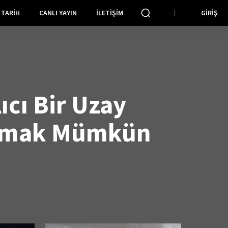
TARIH
CANLI YAYIN
İLETIŞIM
GIRIŞ
ıcı Bir Uzay
rmak Mümkün