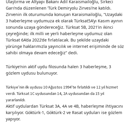
Ulaştırma ve Altyapı Bakanı Adil Karaismailoğlu, Sirkeci
Garı’nda düzenlenen ’Türk Demiryolu Zirvesi’ne katıldı.
Zirvenin ilk oturumunda konuşan Karaismailoğlu, “Uzaydaki
3 haberleşme uydumuza ek olarak Türksat5A’yı Kasım ayının
sonunda uzaya göndereceğiz. Türksat 5B, 2021’in ikinci
çeyreğinde; ilk milli ve yerli haberleşme uydumuz olan
Türksat 6A’da 2022’de fırlatılacak. Bu şekilde uzaydaki
yörünge haklarımızla yayıncılık ve internet erişiminde de söz
sahibi olmaya devam edeceğiz” dedi.
Türkiye’nin aktif uydu filosunda halen 3 haberleşme, 3
gözlem uydusu bulunuyor.
Türkiye’nin ilk uydusu 10 Ağustos 1994’te fırlatıldı ve 12 yıl hizmet
verdi. Türksat 1C uydusundan 14, 2A uydusundan da 15 yıl
yararlanıldı.
Aktif uydulardan Türksat 3A, 4A ve 4B, haberleşme ihtiyacını
karşılıyor. Göktürk-1, Göktürk-2 ve Rasat uyduları ise gözlem
yapıyor.