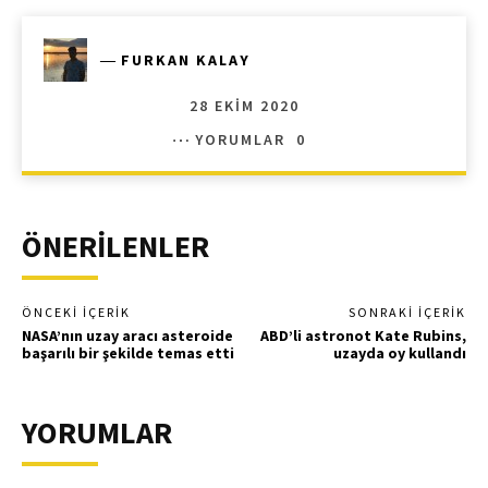
―
FURKAN KALAY
28 EKIM 2020
YORUMLAR
0
ÖNERİLENLER
ÖNCEKI İÇERIK
SONRAKI İÇERIK
NASA’nın uzay aracı asteroide
ABD’li astronot Kate Rubins,
başarılı bir şekilde temas etti
uzayda oy kullandı
YORUMLAR