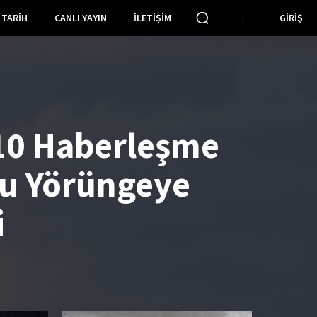
TARIH
CANLI YAYIN
İLETIŞIM
GIRIŞ
10 Haberleşme
u Yörüngeye
i