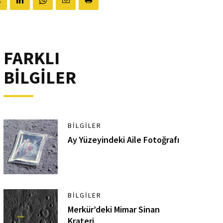
FARKLI
BİLGİLER
BILGILER
Ay Yüzeyindeki Aile Fotoğrafı
BILGILER
Merkür’deki Mimar Sinan
Krateri