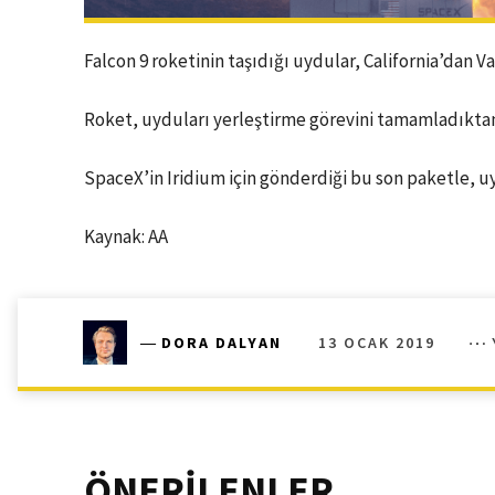
Falcon 9 roketinin taşıdığı uydular, California’dan 
Roket, uyduları yerleştirme görevini tamamladıktan s
SpaceX’in Iridium için gönderdiği bu son paketle, u
Kaynak: AA
13 OCAK 2019
―
DORA DALYAN
ÖNERİLENLER