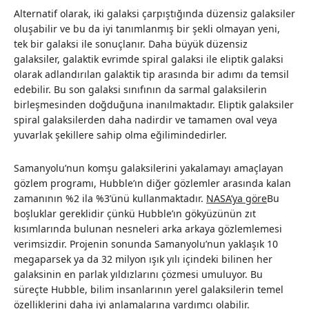
Alternatif olarak, iki galaksi çarpıştığında düzensiz galaksiler
oluşabilir ve bu da iyi tanımlanmış bir şekli olmayan yeni,
tek bir galaksi ile sonuçlanır. Daha büyük düzensiz
galaksiler, galaktik evrimde spiral galaksi ile eliptik galaksi
olarak adlandırılan galaktik tip arasında bir adımı da temsil
edebilir. Bu son galaksi sınıfının da sarmal galaksilerin
birleşmesinden doğduğuna inanılmaktadır. Eliptik galaksiler
spiral galaksilerden daha nadirdir ve tamamen oval veya
yuvarlak şekillere sahip olma eğilimindedirler.
Samanyolu’nun komşu galaksilerini yakalamayı amaçlayan
gözlem programı, Hubble’ın diğer gözlemler arasında kalan
zamanının %2 ila %3’ünü kullanmaktadır.
NASA’ya göre
Bu
boşluklar gereklidir çünkü Hubble’ın gökyüzünün zıt
kısımlarında bulunan nesneleri arka arkaya gözlemlemesi
verimsizdir. Projenin sonunda Samanyolu’nun yaklaşık 10
megaparsek ya da 32 milyon ışık yılı içindeki bilinen her
galaksinin en parlak yıldızlarını çözmesi umuluyor. Bu
süreçte Hubble, bilim insanlarının yerel galaksilerin temel
özelliklerini daha iyi anlamalarına yardımcı olabilir.