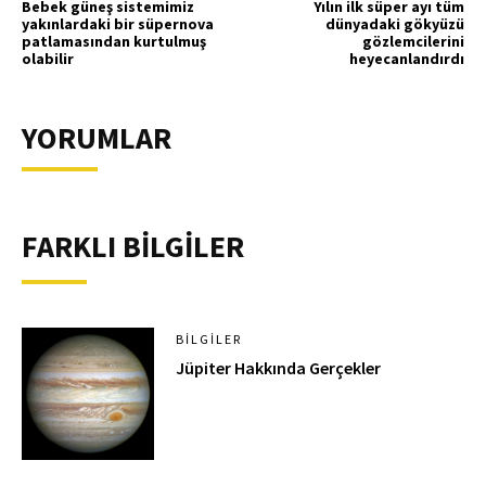
Bebek güneş sistemimiz
Yılın ilk süper ayı tüm
yakınlardaki bir süpernova
dünyadaki gökyüzü
patlamasından kurtulmuş
gözlemcilerini
olabilir
heyecanlandırdı
YORUMLAR
FARKLI BİLGİLER
BILGILER
Jüpiter Hakkında Gerçekler